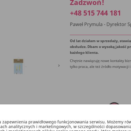
Zadzwoń!
+48 515 744 181
Paweł Prymula - Dyrektor 
Od lat działam w sprzedaży, stawia
obsłudze. Dbam o wysoką jakość pr
każdego klienta.
Chętnie nawiązuję nowe kontakty bizn

tylko praca, ale też źródło motywacji i
lu zapewnienia prawidłowego funkcjonowania serwisu. Możemy równ
lach analitycznych i marketingowych, w szczególności dopasowani