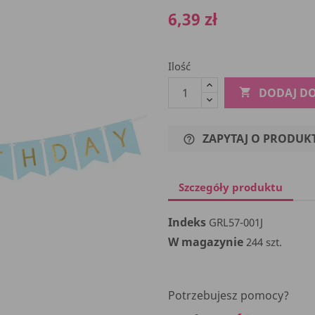
6,39 zł
Ilość
DODAJ D

ZAPYTAJ O PRODUK
help_outline
Szczegóły produktu
Indeks
GRL57-001J
W magazynie
244 szt.
Potrzebujesz pomocy?