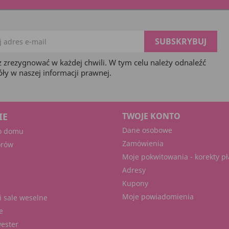
 zrezygnować w każdej chwili. W tym celu należy odnaleźć
óły w naszej informacji prawnej.
IE
TWOJE KONTO
Dane osobowe
o domu
Zamówienia
orów
Moje pokwitowania - korekty pł
Adresy
Kupony
Moje powiadomienia
i sale weselne
e
wester