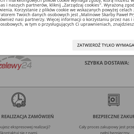
nych i marketingowych plików cookie wymaga zgody, którą możesz wyra
as i naszych partnerów, kliknij „Zarządzaj cookies”. Wyrażoną z
enia. Korzystanie z plików cookie we wskazanych powyżej celach 
ratorem Twoich danych osobowych jest „Malinowe Skarby Paweł P
wnież nasi partnerzy. Więcej informacji o korzystaniu przez nas i
osobowych, w tym o przysługujących Ci uprawnieniach, znajdziesz 
py Birthday, do samodzielnego złożenia, zestaw zawiera lite
ZATWIERDŹ TYLKO WYMAG
SZYBKA DOSTAWA:
 REALIZACJA ZAMÓWIEŃ
BEZPIECZNE ZAKU
ujesz ekspresowej realizacji?
Cały proces zakupowy jest przej
Skontaktuj się z nami.
pełni bezpieczny.