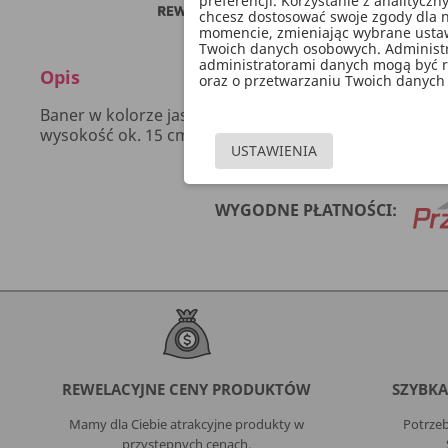
preferencji. Korzystanie z analitycz
chcesz dostosować swoje zgody dla n
momencie, zmieniając wybrane ustawi
Twoich danych osobowych. Administ
administratorami danych mogą być ró
Opis
oraz o przetwarzaniu Twoich danych 
Baner w kolorze jasnoniebieskim ze złotym napisem Hap
wysokość ok. 15 cm, długość ok. 175 cm.
USTAWIENIA
WYGODNE PŁATNOŚCI:
REWELACYJNE CENY PRODUKTÓW
SZYBKA
Mamy dla Ciebie atrakcyjne produkty w
Potrzeb
przystępnych cenach.