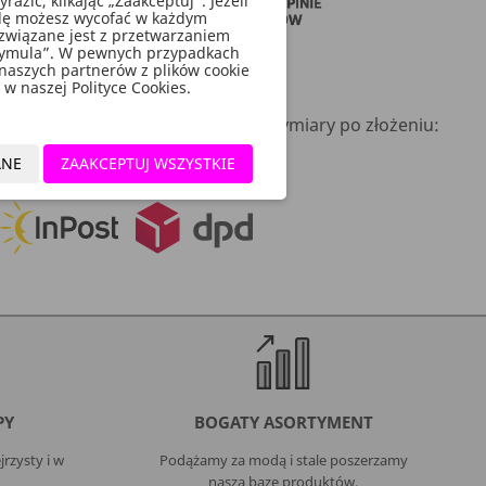
zić, klikając „Zaakceptuj”. Jeżeli
godę możesz wycofać w każdym
związane jest z przetwarzaniem
rymula”. W pewnych przypadkach
 naszych partnerów z plików cookie
w naszej Polityce Cookies.
rki i ok. 2,5 m białej tasiemki, wymiary po złożeniu:
ANE
ZAAKCEPTUJ WSZYSTKIE
PY
BOGATY ASORTYMENT
rzysty i w
Podążamy za modą i stale poszerzamy
naszą bazę produktów.