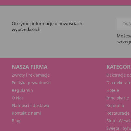
Otrzymuj informację o nowościach i
wyprzedażach
Możesz
szczeg
NASZA FIRMA
KATEGOR
Zwroty i reklamacje
Dekoracje d
Polityka prywatności
Dla dekorat
Regulamin
Hotele
O Nas
Inne okazje
Płatności i dostawa
Komunia
Kontakt z nami
Restauracje 
Blog
Ślub i Wesel
Święta i Syl