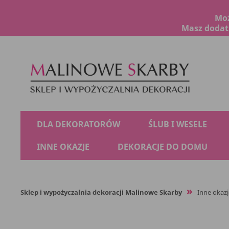
Moż
Masz dodatk
DLA DEKORATORÓW
ŚLUB I WESELE
INNE OKAZJE
DEKORACJE DO DOMU
Sklep i wypożyczalnia dekoracji Malinowe Skarby
Inne okazj