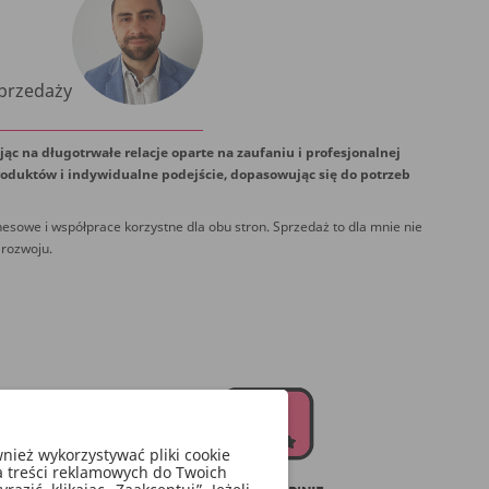
Sprzedaży
jąc na długotrwałe relacje oparte na zaufaniu i profesjonalnej
oduktów i indywidualne podejście, dopasowując się do potrzeb
esowe i współprace korzystne dla obu stron. Sprzedaż to dla mnie nie
 rozwoju.
ież wykorzystywać pliki cookie
a treści reklamowych do Twoich