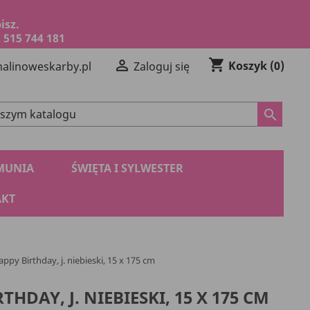
isz.
 515 744 181
shopping_cart

Koszyk
(0)
alinoweskarby.pl
Zaloguj się
search
MUNIA
ŚWIĘTA I SYLWESTER
KT
ppy Birthday, j. niebieski, 15 x 175 cm
HDAY, J. NIEBIESKI, 15 X 175 CM