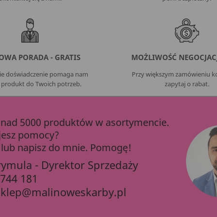
OWA PORADA - GRATIS
MOŻLIWOŚĆ NEGOCJACJ
nie doświadczenie pomaga nam
Przy większym zamówieniu ko
 produkt do Twoich potrzeb.
zapytaj o rabat.
ad 5000 produktów w asortymencie.
jesz pomocy?
lub napisz do mnie. Pomogę!
rymula - Dyrektor Sprzedaży
 744 181
sklep@malinoweskarby.pl