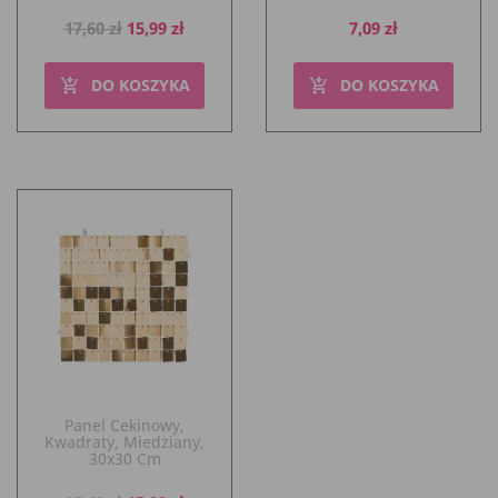
Cena
Cena
Cena
17,60 zł
15,99 zł
7,09 zł
podstawowa
DO KOSZYKA
DO KOSZYKA
add_shopping_cart
add_shopping_cart
Panel Cekinowy,
Kwadraty, Miedziany,
30x30 Cm