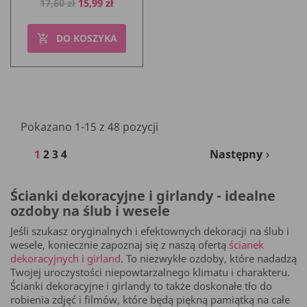
Cena
Cena
17,60 zł
15,99 zł
podstawowa
DO KOSZYKA
add_shopping_cart
Pokazano 1-15 z 48 pozycji
1
2
3
4
Następny

Ścianki dekoracyjne i girlandy - idealne
ozdoby na ślub i wesele
Jeśli szukasz oryginalnych i efektownych dekoracji na ślub i
wesele, koniecznie zapoznaj się z naszą ofertą
ścianek
dekoracyjnych i girland
. To niezwykłe ozdoby, które nadadzą
Twojej uroczystości niepowtarzalnego klimatu i charakteru.
Ścianki dekoracyjne i girlandy to także doskonałe tło do
robienia zdjęć i filmów, które będą piękną pamiątką na całe