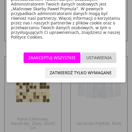
Cm
Administratorem Twoich danych osobowych jest
„Malinowe Skarby Paweł Prymula”. W pewnych
Cena
Cena
Cena
17,60 zł
15,99 zł
9,43 zł
przypadkach administratorami danych mogą być
również nasi partnerzy. Więcej informacji o korzystaniu
podstawowa
przez nas i naszych partnerów z plików cookie oraz o
przetwarzaniu Twoich danych osobowych, w tym o
DO KOSZYKA
DO KOSZYKA
add_shopping_cart
add_shopping_cart
przysługujących Ci uprawnieniach, znajdziesz w naszej
Polityce Cookies.
ZAAKCEPTUJ WSZYSTKIE
USTAWIENIA
ZATWIERDŹ TYLKO WYMAGANE
Panel Cekinowy,
Kwadraty, Złoty, 30x30
Girlanda Frędzle, Biały
Cm