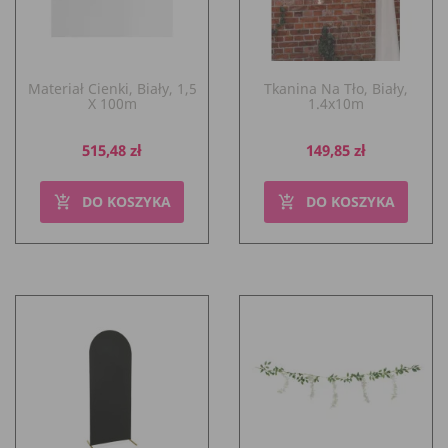
Materiał Cienki, Biały, 1,5
Tkanina Na Tło, Biały,
X 100m
1.4x10m
Cena
Cena
515,48 zł
149,85 zł
DO KOSZYKA
DO KOSZYKA
add_shopping_cart
add_shopping_cart