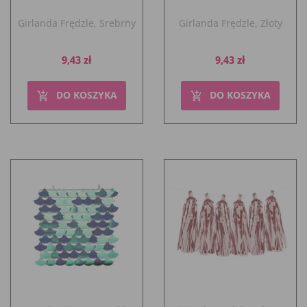
Girlanda Frędzle, Srebrny
Girlanda Frędzle, Złoty
Cena
Cena
9,43 zł
9,43 zł
DO KOSZYKA
DO KOSZYKA
add_shopping_cart
add_shopping_cart