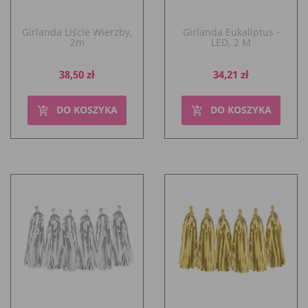
Girlanda Liście Wierzby,
Girlanda Eukaliptus -
2m
LED, 2 M
Cena
Cena
38,50 zł
34,21 zł
DO KOSZYKA
DO KOSZYKA
add_shopping_cart
add_shopping_cart