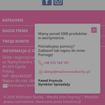
KATEGORIE

NASZA FIRMA

Mamy ponad 5000 produktów
w asortymencie.
TWOJE KONTO

Potrzebujesz pomocy?
Zadzwoń lub napisz do mnie.
INFORMACJA O SKLEPIE
Pomogę!
Sklep i wypożyczalnia dekoracji Malinowe Skarby
ul. Namysłowska 7
+48 515 744 181
45-920 Opole
Polska
sklep@malinoweskarby.pl
NIP: 8842465287
Napisz do nas:
sklep@malinoweskarby.pl
Paweł Prymula
Dyrektor Sprzedaży
Formularz kontaktowy

© 2026 Malinowe Skarby - Wesela Inne Imprezy | Wszelkie
prawa zastrzeżone. Stworzone przez Intratnie.pl