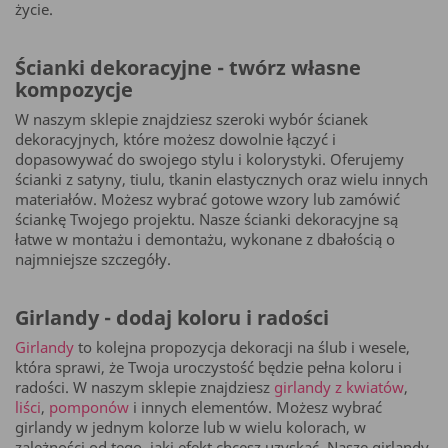
życie.
Ścianki dekoracyjne - twórz własne
kompozycje
W naszym sklepie znajdziesz szeroki wybór ścianek
dekoracyjnych, które możesz dowolnie łączyć i
dopasowywać do swojego stylu i kolorystyki. Oferujemy
ścianki z satyny, tiulu, tkanin elastycznych oraz wielu innych
materiałów. Możesz wybrać gotowe wzory lub zamówić
ściankę Twojego projektu. Nasze ścianki dekoracyjne są
łatwe w montażu i demontażu, wykonane z dbałością o
najmniejsze szczegóły.
Girlandy - dodaj koloru i radości
Girlandy
to kolejna propozycja dekoracji na ślub i wesele,
która sprawi, że Twoja uroczystość będzie pełna koloru i
radości. W naszym sklepie znajdziesz
girlandy z kwiatów
,
liści
,
pomponów
i innych elementów. Możesz wybrać
girlandy w jednym kolorze lub w wielu kolorach, w
zależności od tego, jaki efekt chcesz uzyskać. Nasze girlandy