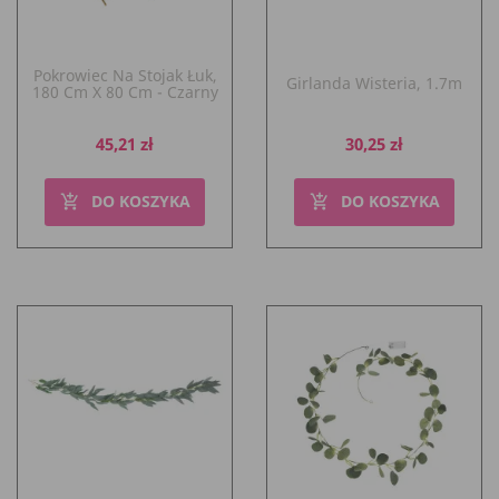
Pokrowiec Na Stojak Łuk,
Girlanda Wisteria, 1.7m
180 Cm X 80 Cm - Czarny
Cena
Cena
45,21 zł
30,25 zł
DO KOSZYKA
DO KOSZYKA
add_shopping_cart
add_shopping_cart