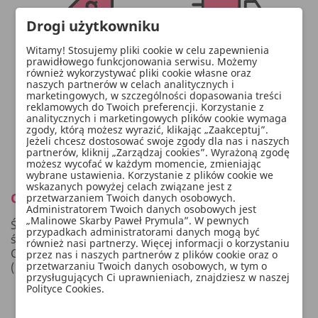
Drogi użytkowniku
Witamy! Stosujemy pliki cookie w celu zapewnienia
prawidłowego funkcjonowania serwisu. Możemy
również wykorzystywać pliki cookie własne oraz
naszych partnerów w celach analitycznych i
marketingowych, w szczególności dopasowania treści
reklamowych do Twoich preferencji. Korzystanie z
analitycznych i marketingowych plików cookie wymaga
zgody, którą możesz wyrazić, klikając „Zaakceptuj”.
Jeżeli chcesz dostosować swoje zgody dla nas i naszych
partnerów, kliknij „Zarządzaj cookies”. Wyrażoną zgodę
możesz wycofać w każdym momencie, zmieniając
wybrane ustawienia. Korzystanie z plików cookie we
wskazanych powyżej celach związane jest z
Opis
przetwarzaniem Twoich danych osobowych.
Administratorem Twoich danych osobowych jest
„Malinowe Skarby Paweł Prymula”. W pewnych
Świeca metalizowana Kula w kolorze różowego złota,
przypadkach administratorami danych mogą być
średnica ok. 8 cm.
również nasi partnerzy. Więcej informacji o korzystaniu
Czas palenia 1 sztuki ok. 20 godzin.
przez nas i naszych partnerów z plików cookie oraz o
przetwarzaniu Twoich danych osobowych, w tym o
(1 op. / 6 szt.)
przysługujących Ci uprawnieniach, znajdziesz w naszej
Polityce Cookies.