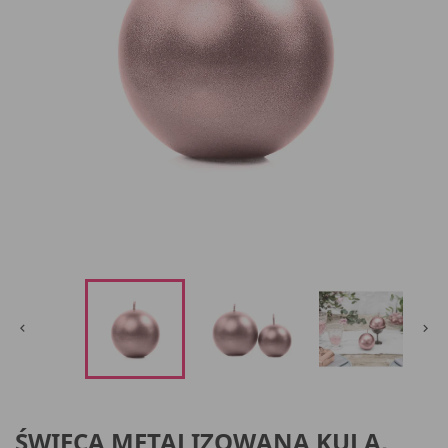


ŚWIECA METALIZOWANA KULA,