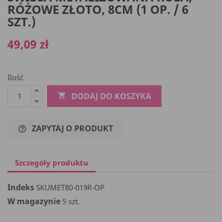
RÓŻOWE ZŁOTO, 8CM (1 OP. / 6
SZT.)
49,09 zł
Ilość
DODAJ DO KOSZYKA

ZAPYTAJ O PRODUKT
help_outline
Szczegóły produktu
Indeks
SKUMET80-019R-OP
W magazynie
5 szt.