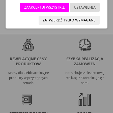
WYGODNE PŁATNOŚCI:
ZAAKCEPTUJ WSZYSTKIE
USTAWIENIA
SZYBKA DOSTAWA:
ZATWIERDŹ TYLKO WYMAGANE
REWELACYJNE CENY
SZYBKA REALIZACJA
PRODUKTÓW
ZAMÓWIEŃ
Mamy dla Ciebie atrakcyjne
Potrzebujesz ekspresowej
produkty w przystępnych
realizacji? Skontaktuj się z
cenach.
nami.