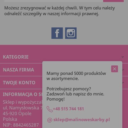
Możesz zrezygnować w każdej chwili. W tym celu należy
odnaleźć szczegóły w naszej informacji prawnej.
Facebook
Instagram
KATEGORIE

NASZA FIRMA

Mamy ponad 5000 produktów
w asortymencie.
TWOJE KONTO

Potrzebujesz pomocy?
Zadzwoń lub napisz do mnie.
INFORMACJA O SKLEPIE
Pomogę!
Sklep i wypożyczalnia dekoracji Malinowe Skarby
ul. Namysłowska 7
+48 515 744 181
45-920 Opole
Polska
sklep@malinoweskarby.pl
NIP: 8842465287