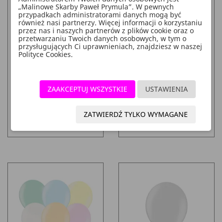
„Malinowe Skarby Paweł Prymula”. W pewnych
przypadkach administratorami danych mogą być
również nasi partnerzy. Więcej informacji o korzystaniu
przez nas i naszych partnerów z plików cookie oraz o
przetwarzaniu Twoich danych osobowych, w tym o
przysługujących Ci uprawnieniach, znajdziesz w naszej
Polityce Cookies.
Balony 27cm, Crystal
Balony 23cm, Pastel Leaf
Quartz Purple (1 Op. /
Green (1 Op. / 100 Szt.)
100 Szt.)
ZAAKCEPTUJ WSZYSTKIE
USTAWIENIA
Cena
Cena
22,78 zł
17,18 zł
ZATWIERDŹ TYLKO WYMAGANE
DO KOSZYKA
DO KOSZYKA
add_shopping_cart
add_shopping_cart