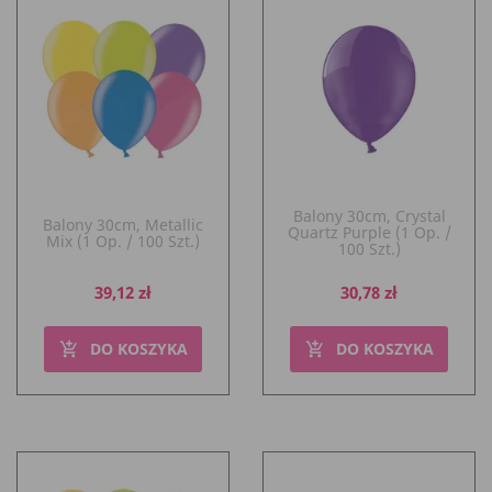
Balony 30cm, Crystal
Balony 30cm, Metallic
Quartz Purple (1 Op. /
Mix (1 Op. / 100 Szt.)
100 Szt.)
Cena
Cena
39,12 zł
30,78 zł
DO KOSZYKA
DO KOSZYKA
add_shopping_cart
add_shopping_cart