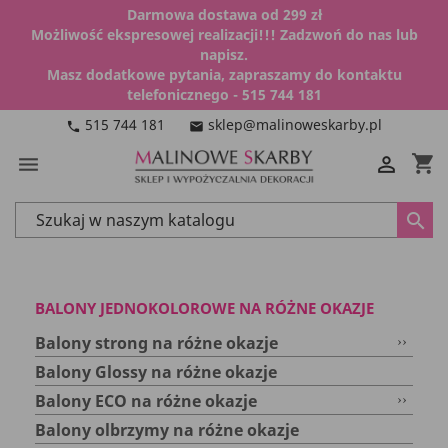
Darmowa dostawa od 299 zł
Możliwość ekspresowej realizacji!!! Zadzwoń do nas lub
napisz.
Masz dodatkowe pytania, zapraszamy do kontaktu
telefonicznego - 515 744 181
515 744 181
sklep@malinoweskarby.pl
phone
email
shopping_cart


search
BALONY JEDNOKOLOROWE NA RÓŻNE OKAZJE
››
Balony strong na różne okazje
Balony Glossy na różne okazje
››
Balony ECO na różne okazje
Balony olbrzymy na różne okazje