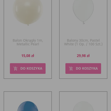
Balon Okrągły 1m,
Balony 30cm, Pastel
Metallic Pearl
White (1 Op. / 100 Szt.)
Cena
Cena
15,08 zł
29,98 zł
DO KOSZYKA
DO KOSZYKA
add_shopping_cart
add_shopping_cart