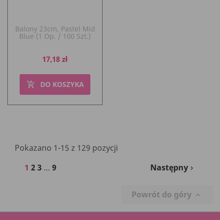
Balony 23cm, Pastel Mid
Blue (1 Op. / 100 Szt.)
Cena
17,18 zł
DO KOSZYKA
add_shopping_cart
Pokazano 1-15 z 129 pozycji
1
2
3
…
9
Następny

Powrót do góry
