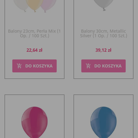
Balony 23cm, Perła Mix (1
Balony 30cm, Metallic
Op. / 100 Szt.)
Silver (1 Op. / 100 Szt.)
Cena
Cena
22,64 zł
39,12 zł
DO KOSZYKA
DO KOSZYKA
add_shopping_cart
add_shopping_cart