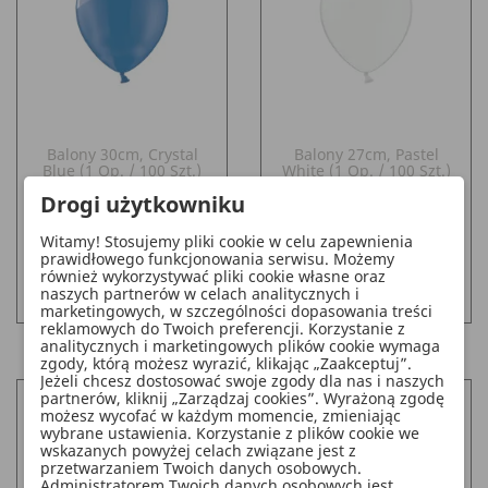
Balony 30cm, Crystal
Balony 27cm, Pastel
Blue (1 Op. / 100 Szt.)
White (1 Op. / 100 Szt.)
Drogi użytkowniku
Cena
Cena
30,78 zł
22,63 zł
Witamy! Stosujemy pliki cookie w celu zapewnienia
prawidłowego funkcjonowania serwisu. Możemy
również wykorzystywać pliki cookie własne oraz
DO KOSZYKA
DO KOSZYKA
add_shopping_cart
add_shopping_cart
naszych partnerów w celach analitycznych i
marketingowych, w szczególności dopasowania treści
reklamowych do Twoich preferencji. Korzystanie z
analitycznych i marketingowych plików cookie wymaga
zgody, którą możesz wyrazić, klikając „Zaakceptuj”.
Jeżeli chcesz dostosować swoje zgody dla nas i naszych
partnerów, kliknij „Zarządzaj cookies”. Wyrażoną zgodę
możesz wycofać w każdym momencie, zmieniając
wybrane ustawienia. Korzystanie z plików cookie we
wskazanych powyżej celach związane jest z
przetwarzaniem Twoich danych osobowych.
Administratorem Twoich danych osobowych jest