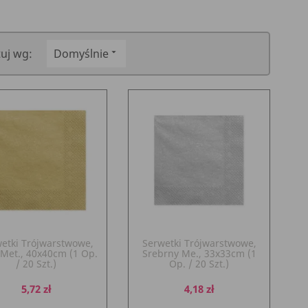
tuj wg:
Domyślnie

etki Trójwarstwowe,
Serwetki Trójwarstwowe,
 Met., 40x40cm (1 Op.
Srebrny Me., 33x33cm (1
/ 20 Szt.)
Op. / 20 Szt.)
Cena
Cena
5,72 zł
4,18 zł