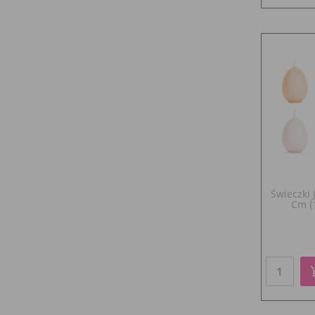
Świeczki J
Cm (1
add_sho