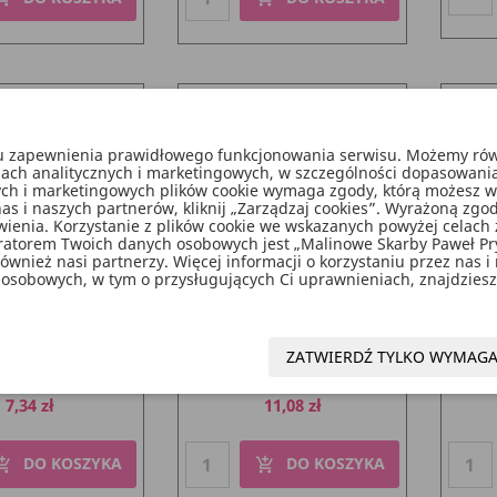
lu zapewnienia prawidłowego funkcjonowania serwisu. Możemy równ
lach analitycznych i marketingowych, w szczególności dopasowani
nych i marketingowych plików cookie wymaga zgody, którą możesz wyra
as i naszych partnerów, kliknij „Zarządzaj cookies”. Wyrażoną z
enia. Korzystanie z plików cookie we wskazanych powyżej celach 
ratorem Twoich danych osobowych jest „Malinowe Skarby Paweł P
wnież nasi partnerzy. Więcej informacji o korzystaniu przez nas i
osobowych, w tym o przysługujących Ci uprawnieniach, znajdziesz 
ki Papierowe Na
Serwetki Serce, Czerwony,
Drew
 Złoty (1 Op. / 10
14.3x12.5 Cm (1 Op. / 20
Stół,
ZATWIERDŹ TYLKO WYMAG
Szt.)
Szt.)
Cena
Cena
7,34 zł
11,08 zł
DO KOSZYKA
DO KOSZYKA
pping_cart
add_shopping_cart