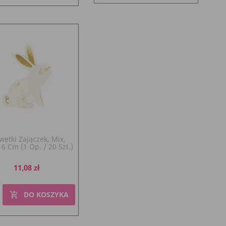
wetki Zajączek, Mix,
6 Cm (1 Op. / 20 Szt.)
Cena
11,08 zł
DO KOSZYKA
add_shopping_cart