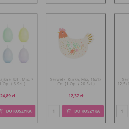
ajka 6 Szt., Mix, 7
Serwetki Kurka, Mix, 16x13
Ser
 Op. / 6 Szt.)
Cm (1 Op. / 20 Szt.)
12.5x1
Cena
Cena
24,89 zł
12,37 zł
DO KOSZYKA
DO KOSZYKA
pping_cart
add_shopping_cart