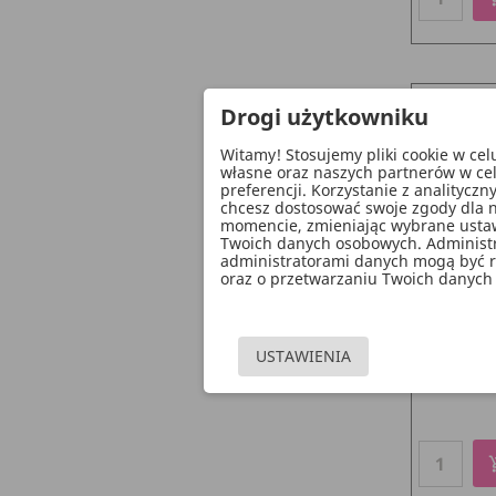
Drogi użytkowniku
Witamy! Stosujemy pliki cookie w ce
własne oraz naszych partnerów w ce
preferencji. Korzystanie z analitycz
chcesz dostosować swoje zgody dla n
momencie, zmieniając wybrane ustawi
Twoich danych osobowych. Administ
administratorami danych mogą być ró
oraz o przetwarzaniu Twoich danych 
Obrącz
Serwetki,
USTAWIENIA
add_sho