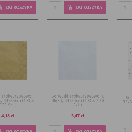
DO KOSZYKA
DO KOSZYKA
pping_cart
add_shopping_cart
i Trójwarstwowe,
Serwetki Trójwarstwowe, J.
Ser
., 33x33cm (1 Op.
Błękit, 33x33cm (1 Op. / 20
33x3
/ 20 Szt.)
Szt.)
Cena
Cena
4,18 zł
3,47 zł
DO KOSZYKA
DO KOSZYKA
pping_cart
add_shopping_cart