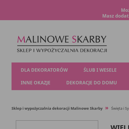
Moż
Masz dodatk
DLA DEKORATORÓW
ŚLUB I WESELE
INNE OKAZJE
DEKORACJE DO DOMU
Sklep i wypożyczalnia dekoracji Malinowe Skarby
Święta i S
WIE