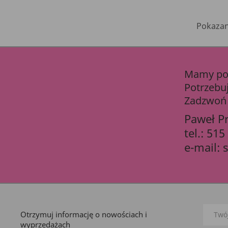
Pokazano
Mamy pon
Potrzebu
Zadzwoń 
Paweł P
tel.:
515
e-mail:
Otrzymuj informację o nowościach i
wyprzedażach