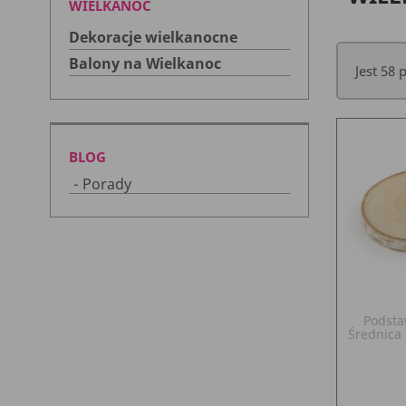
WIELKANOC
Dekoracje wielkanocne
Balony na Wielkanoc
Jest 58
BLOG
Porady
Podsta
Średnica 