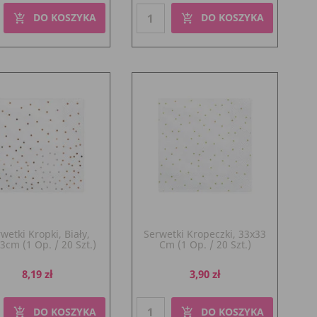
DO KOSZYKA
DO KOSZYKA
add_shopping_cart
add_shopping_cart
wetki Kropki, Biały,
Serwetki Kropeczki, 33x33
3cm (1 Op. / 20 Szt.)
Cm (1 Op. / 20 Szt.)
Cena
Cena
8,19 zł
3,90 zł
DO KOSZYKA
DO KOSZYKA
add_shopping_cart
add_shopping_cart