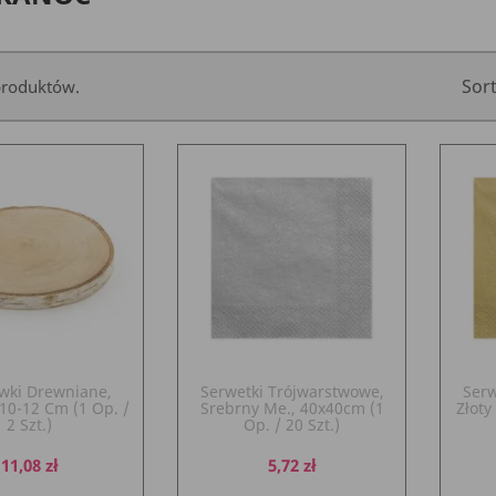
Sor
 produktów.
wki Drewniane,
Serwetki Trójwarstwowe,
Serw
10-12 Cm (1 Op. /
Srebrny Me., 40x40cm (1
Złoty
2 Szt.)
Op. / 20 Szt.)
Cena
Cena
11,08 zł
5,72 zł