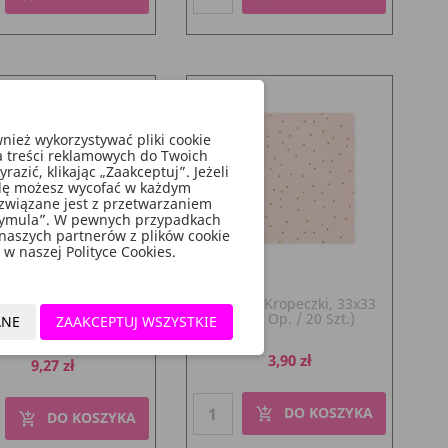
ież wykorzystywać pliki cookie
a treści reklamowych do Twoich
zić, klikając „Zaakceptuj”. Jeżeli
godę możesz wycofać w każdym
związane jest z przetwarzaniem
rymula”. W pewnych przypadkach
 naszych partnerów z plików cookie
w naszej Polityce Cookies.
niane Wizytówki Na
Serwetki Kropeczki, 33x33
 Śr. 4,5-6,5cm (1 Op. /
Cm (1 Op. / 20 Szt.)
ANE
ZAAKCEPTUJ WSZYSTKIE
6 Szt.)
Cena
3,90 zł
Cena
9,27 zł
DO KOSZYKA
add_shopping_cart
DO KOSZYKA
add_shopping_cart