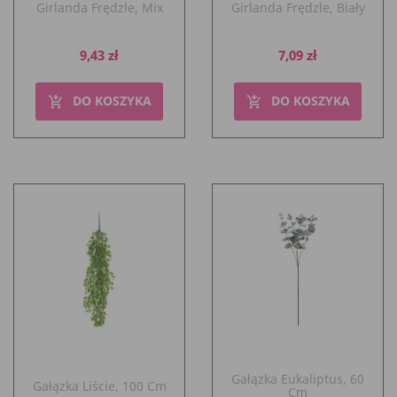
Girlanda Frędzle, Mix
Girlanda Frędzle, Biały
Cena
Cena
9,43 zł
7,09 zł
DO KOSZYKA
DO KOSZYKA
add_shopping_cart
add_shopping_cart
Gałązka Eukaliptus, 60
Gałązka Liście, 100 Cm
Cm