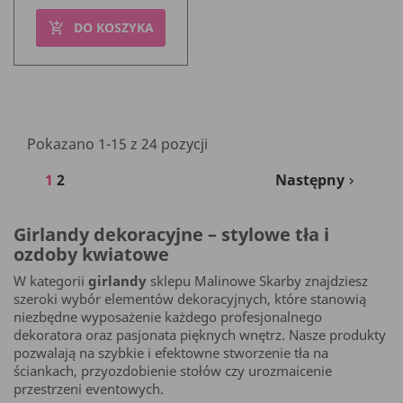
DO KOSZYKA
add_shopping_cart
Pokazano 1-15 z 24 pozycji
1
2
Następny

Girlandy dekoracyjne – stylowe tła i
ozdoby kwiatowe
W kategorii
girlandy
sklepu Malinowe Skarby znajdziesz
szeroki wybór elementów dekoracyjnych, które stanowią
niezbędne wyposażenie każdego profesjonalnego
dekoratora oraz pasjonata pięknych wnętrz. Nasze produkty
pozwalają na szybkie i efektowne stworzenie tła na
ściankach, przyozdobienie stołów czy urozmaicenie
przestrzeni eventowych.