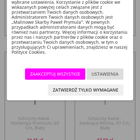
wybrane ustawienia. Korzystanie z plików cookie we
Cena
Cena
24,15 zł
24,15 zł
wskazanych powyżej celach związane jest z
przetwarzaniem Twoich danych osobowych.
Administratorem Twoich danych osobowych jest
„Malinowe Skarby Paweł Prymula”. W pewnych
DO KOSZYKA
DO KOSZYKA
add_shopping_cart
add_shopping_cart
przypadkach administratorami danych mogą być
również nasi partnerzy. Więcej informacji o korzystaniu
przez nas i naszych partnerów z plików cookie oraz o
przetwarzaniu Twoich danych osobowych, w tym o
przysługujących Ci uprawnieniach, znajdziesz w naszej
Polityce Cookies.
ZAAKCEPTUJ WSZYSTKIE
USTAWIENIA
ZATWIERDŹ TYLKO WYMAGANE
Sztuczny Kwiat -
Sztuczny Kwiat -
Hortensja Premium, 69
Kwitnąca Wiśnia, 97 Cm,
Cm, Biały
Biały
Cena
Cena
24,15 zł
17,59 zł