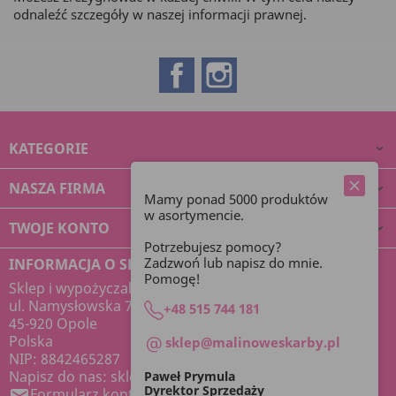
odnaleźć szczegóły w naszej informacji prawnej.
Facebook
Instagram
KATEGORIE

NASZA FIRMA

Mamy ponad 5000 produktów
w asortymencie.
TWOJE KONTO

Potrzebujesz pomocy?
Zadzwoń lub napisz do mnie.
INFORMACJA O SKLEPIE
Pomogę!
Sklep i wypożyczalnia dekoracji Malinowe Skarby
ul. Namysłowska 7
+48 515 744 181
45-920 Opole
Polska
sklep@malinoweskarby.pl
NIP: 8842465287
Napisz do nas:
sklep@malinoweskarby.pl
Paweł Prymula
Dyrektor Sprzedaży
Formularz kontaktowy