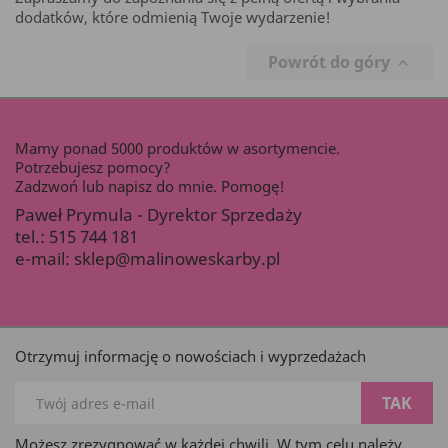
dodatków, które odmienią Twoje wydarzenie!
Powrót do góry

Mamy ponad 5000 produktów w asortymencie.
Potrzebujesz pomocy?
Zadzwoń lub napisz do mnie. Pomogę!
Paweł Prymula - Dyrektor Sprzedaży
tel.:
515 744 181
e-mail:
sklep@malinoweskarby.pl
Otrzymuj informację o nowościach i wyprzedażach
Możesz zrezygnować w każdej chwili. W tym celu należy