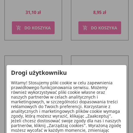
Cena
Cena
31,10 zł
8,95 zł
DO KOSZYKA
DO KOSZYKA
add_shopping_cart
add_shopping_cart
Drogi użytkowniku
Witamy! Stosujemy pliki cookie w celu zapewnienia
prawidłowego funkcjonowania serwisu. Możemy
również wykorzystywać pliki cookie własne oraz
naszych partnerów w celach analitycznych i
marketingowych, w szczególności dopasowania treści
reklamowych do Twoich preferencji. Korzystanie z
analitycznych i marketingowych plików cookie wymaga
zgody, którą możesz wyrazić, klikając „Zaakceptuj”.
Sztuczny Kwiat -
Sztuczny Kwiat -
Jeżeli chcesz dostosować swoje zgody dla nas i naszych
Hortensja Premium, 69
Hortensja Premium, 69
partnerów, kliknij „Zarządzaj cookies”. Wyrażoną zgodę
Cm, Jasny Róż
Cm, Granat
możesz wycofać w każdym momencie, zmieniając