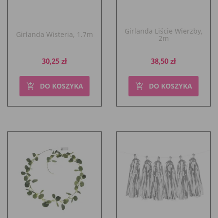
Girlanda Liście Wierzby,
Girlanda Wisteria, 1.7m
2m
Cena
Cena
30,25 zł
38,50 zł
DO KOSZYKA
DO KOSZYKA
add_shopping_cart
add_shopping_cart