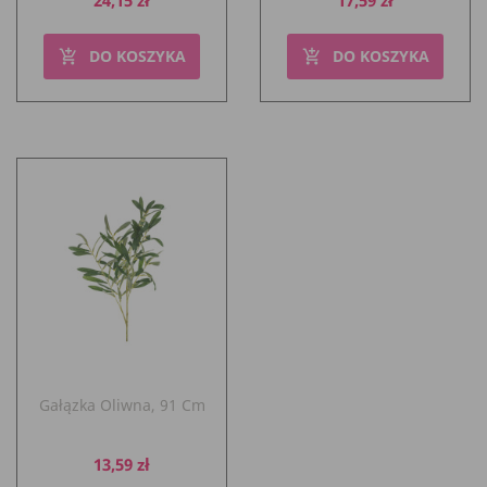
DO KOSZYKA
DO KOSZYKA
add_shopping_cart
add_shopping_cart
Gałązka Oliwna, 91 Cm
Cena
13,59 zł