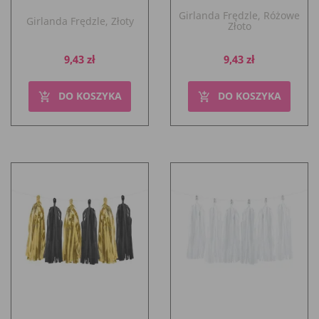
Girlanda Frędzle, Różowe
Girlanda Frędzle, Złoty
Złoto
Cena
Cena
9,43 zł
9,43 zł
DO KOSZYKA
DO KOSZYKA
add_shopping_cart
add_shopping_cart