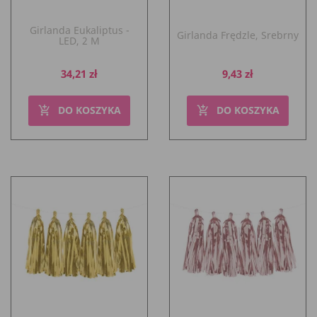
Girlanda Eukaliptus -
Girlanda Frędzle, Srebrny
LED, 2 M
Cena
Cena
34,21 zł
9,43 zł
DO KOSZYKA
DO KOSZYKA
add_shopping_cart
add_shopping_cart