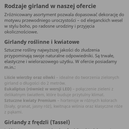
Rodzaje girland w naszej ofercie
Zróżnicowany asortyment pozwala dopasować dekorację do
motywu przewodniego uroczystości – od eleganckich wesel
w stylu boho, po radosne urodziny i przyjęcia
okolicznościowe.
Girlandy roślinne i kwiatowe
Sztuczne rośliny najwyższej jakości do złudzenia
przypominają swoje naturalne odpowiedniki. Są trwałe,
elastyczne i wielorazowego użytku. W ofercie posiadamy
m.in.:
Liście wierzby oraz oliwki
– idealne do tworzenia zielonych
girland o długości do 2 metrów.
Eukaliptus (również w wersji LED)
– połączenie zieleni z
delikatnym światłem, które buduje przytulny klimat.
Sztuczne kwiaty Premium
– hortensje w różnych kolorach
(biały, granat, jasny róż), kwitnąca wiśnia oraz klasyczne róże
z pąkami.
Girlandy z frędzli (Tassel)