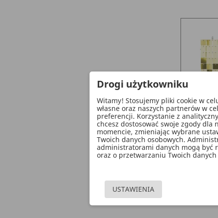
Drogi użytkowniku
Witamy! Stosujemy pliki cookie w ce
własne oraz naszych partnerów w ce
preferencji. Korzystanie z analitycz
chcesz dostosować swoje zgody dla n
Panel Ce
momencie, zmieniając wybrane ustawi
Zimny 
Twoich danych osobowych. Administ
administratorami danych mogą być ró
oraz o przetwarzaniu Twoich danych 
Cen
17,6
po
add_sho
USTAWIENIA