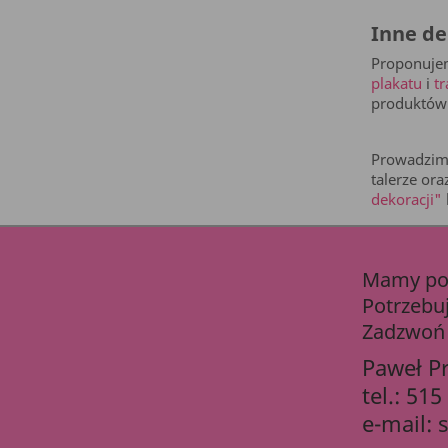
Inne de
Proponujem
plakatu
i
t
produktów
Prowadzimy
talerze or
dekoracji"
Mamy pon
Potrzebu
Zadzwoń 
Paweł P
tel.:
515
e-mail: