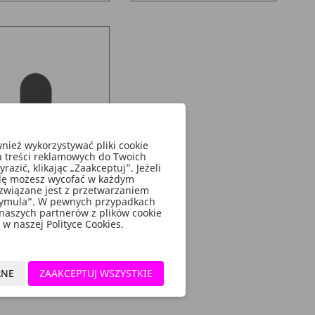
ież wykorzystywać pliki cookie
a treści reklamowych do Twoich
zić, klikając „Zaakceptuj”. Jeżeli
godę możesz wycofać w każdym
owiec Na Stojak Łuk,
związane jest z przetwarzaniem
 Cm X 80 Cm, Czarny
rymula”. W pewnych przypadkach
 naszych partnerów z plików cookie
w naszej Polityce Cookies.
Cena
33,58 zł
DO KOSZYKA
add_shopping_cart
ANE
ZAAKCEPTUJ WSZYSTKIE