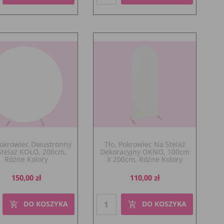
Pokrowiec Dwustronny
Tło, Pokrowiec Na Stelaż
Stelaż KOŁO, 200cm,
Dekoracyjny OKNO, 100cm
Różne Kolory
X 200cm, Różne Kolory
Cena
Cena
150,00 zł
110,00 zł
DO KOSZYKA
DO KOSZYKA
add_shopping_cart
add_shopping_cart