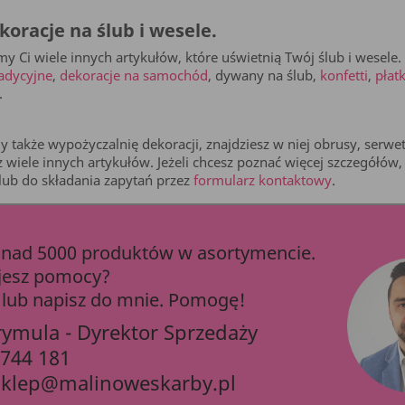
koracje na ślub i wesele.
y Ci wiele innych artykułów, które uświetnią Twój ślub i wesele.
radycyjne
,
dekoracje na samochód
, dywany na ślub,
konfetti
,
płatk
.
 także wypożyczalnię dekoracji, znajdziesz w niej obrusy, serwe
az wiele innych artykułów. Jeżeli chcesz poznać więcej szczegółó
lub do składania zapytań przez
formularz kontaktowy
.
ad 5000 produktów w asortymencie.
jesz pomocy?
lub napisz do mnie. Pomogę!
rymula - Dyrektor Sprzedaży
 744 181
sklep@malinoweskarby.pl