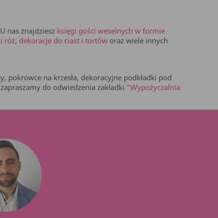
 U nas znajdziesz
księgi gości weselnych w formie
i róż
,
dekoracje do ciast i tortów
oraz wiele innych
ty, pokrowce na krzesła, dekoracyjne podkładki pod
w, zapraszamy do odwiedzenia zakładki
"Wypożyczalnia