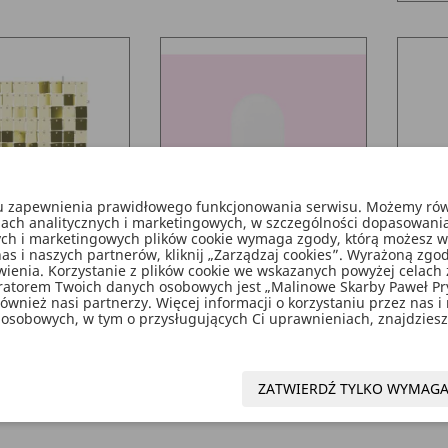
lu zapewnienia prawidłowego funkcjonowania serwisu. Możemy równ
lach analitycznych i marketingowych, w szczególności dopasowani
nych i marketingowych plików cookie wymaga zgody, którą możesz wyra
as i naszych partnerów, kliknij „Zarządzaj cookies”. Wyrażoną z
kinowy, Kwadraty,
Pokrowiec Na Stojak Łuk,
Pokr
enia. Korzystanie z plików cookie we wskazanych powyżej celach 
Złoty, 30x30 Cm
150 Cm X 80 Cm, Biały
150
ratorem Twoich danych osobowych jest „Malinowe Skarby Paweł P
wnież nasi partnerzy. Więcej informacji o korzystaniu przez nas i
osobowych, w tym o przysługujących Ci uprawnieniach, znajdziesz 
a
Cena
Cena
0 zł
15,99 zł
33,58 zł
dstawowa
DO KOSZYKA
DO KOSZYKA
pping_cart
add_shopping_cart
ZATWIERDŹ TYLKO WYMAG