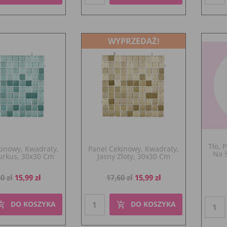
WYPRZEDAŻ!
Tło, 
kinowy, Kwadraty,
Panel Cekinowy, Kwadraty,
Na 
urkus, 30x30 Cm
Jasny Złoty, 30x30 Cm
a
Cena
Cena
Cena
0 zł
15,99 zł
17,60 zł
15,99 zł
dstawowa
podstawowa
DO KOSZYKA
DO KOSZYKA
pping_cart
add_shopping_cart