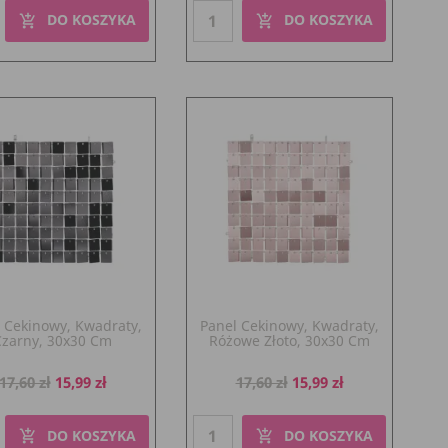
DO KOSZYKA
DO KOSZYKA
add_shopping_cart
add_shopping_cart
 Cekinowy, Kwadraty,
Panel Cekinowy, Kwadraty,
Czarny, 30x30 Cm
Różowe Złoto, 30x30 Cm
Cena
Cena
Cena
Cena
17,60 zł
15,99 zł
17,60 zł
15,99 zł
podstawowa
podstawowa
DO KOSZYKA
DO KOSZYKA
add_shopping_cart
add_shopping_cart