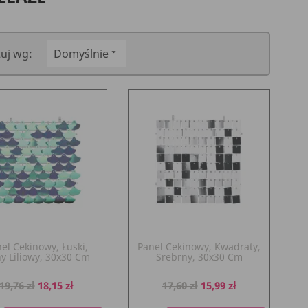
tuj wg:
Domyślnie

el Cekinowy, Łuski,
Panel Cekinowy, Kwadraty,
ny Liliowy, 30x30 Cm
Srebrny, 30x30 Cm
Cena
Cena
Cena
Cena
19,76 zł
18,15 zł
17,60 zł
15,99 zł
podstawowa
podstawowa