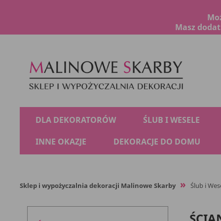
Moż
Masz dodatk
DLA DEKORATORÓW
ŚLUB I WESELE
INNE OKAZJE
DEKORACJE DO DOMU
Sklep i wypożyczalnia dekoracji Malinowe Skarby
Ślub i Wes
ŚCIA