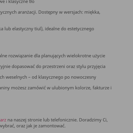
e i klasyczne tło
tycznych aranżacji. Dostępny w wersjach: miękka,
ka lub elastyczny tiul), idealne do estetycznego
alne rozwiązanie dla planujących wielokrotne użycie
yjnie dopasować do przestrzeni oraz stylu przyjęcia
lach weselnych – od klasycznego po nowoczesny
aniny możesz zamówić w ulubionym kolorze, fakturze i
arz
na naszej stronie lub telefonicznie. Doradzimy Ci,
r wybrać, oraz jak je zamontować.