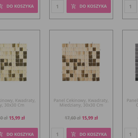
DO KOSZYKA
DO KOSZYKA
pping_cart
add_shopping_cart
kinowy, Kwadraty,
Panel Cekinowy, Kwadraty,
Panel
ty, 30x30 Cm
Miedziany, 30x30 Cm
a
Cena
Cena
Cena
0 zł
15,99 zł
17,60 zł
15,99 zł
dstawowa
podstawowa
DO KOSZYKA
DO KOSZYKA
pping_cart
add_shopping_cart