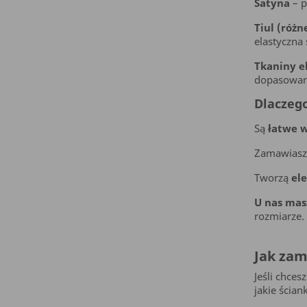
Satyna
– p
Tiul (różn
elastyczna
Tkaniny e
dopasowani
Dlaczeg
Są
łatwe 
Zamawiasz
Tworzą
el
U nas mas
rozmiarze.
Jak zam
Jeśli chces
jakie ścia