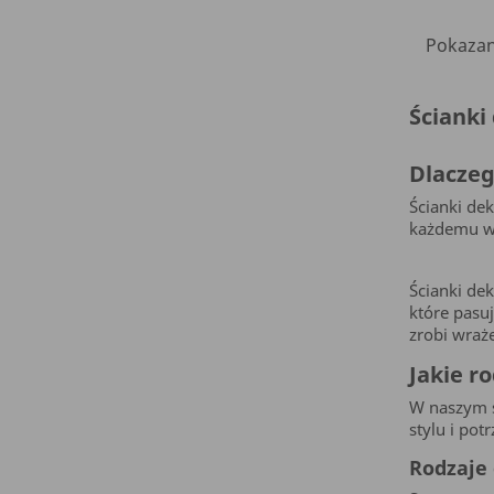
Pokazano
Ścianki
Dlaczeg
Ścianki dek
każdemu wn
Ścianki de
które pasu
zrobi wraż
Jakie r
W naszym s
stylu i potr
Rodzaje