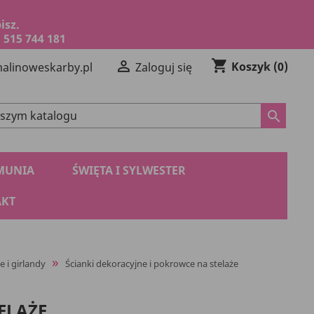
isz.
 515 744 181
shopping_cart

Koszyk
(0)
alinoweskarby.pl
Zaloguj się
search
MUNIA
ŚWIĘTA I SYLWESTER
KT
e i girlandy
Ścianki dekoracyjne i pokrowce na stelaże
ELAŻE