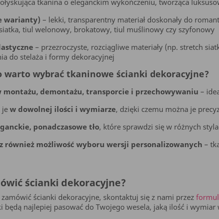
ołyskująca tkanina o eleganckim wykończeniu, tworząca luksusow
e warianty)
– lekki, transparentny materiał doskonały do roman
 siatka, tiul welonowy, brokatowy, tiul muślinowy czy szyfonowy
lastyczne
– przezroczyste, rozciągliwe materiały (np. stretch siat
a do stelaża i formy dekoracyjnej
o warto wybrać tkaninowe ścianki dekoracyjne?
w montażu, demontażu, transporcie i przechowywaniu
– ide
 je
w dowolnej ilości i wymiarze
, dzięki czemu można je precyz
eganckie, ponadczasowe tło
, które sprawdzi się w różnych sty
z również możliwość wyboru wersji personalizowanych
– tk
ówić ścianki dekoracyjne?
z zamówić ścianki dekoracyjne, skontaktuj się z nami przez
formul
nki będą najlepiej pasować do Twojego wesela, jaką ilość i wymia