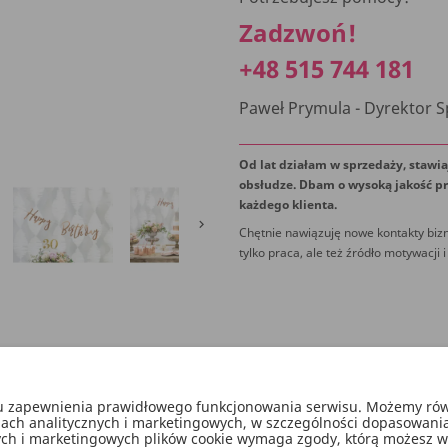
Zadzwoń!
+48 515 744 181
Paweł Prymula - Dyrektor 
Od lat działam w sprzedaży, stawia
obsłudze. Dbam o wysoką jakość pr
każdego klienta.

Chętnie nawiązuję nowe kontakty bizn
tylko praca, ale też źródło motywacji i
lu zapewnienia prawidłowego funkcjonowania serwisu. Możemy równ
lach analitycznych i marketingowych, w szczególności dopasowani
nych i marketingowych plików cookie wymaga zgody, którą możesz wyra