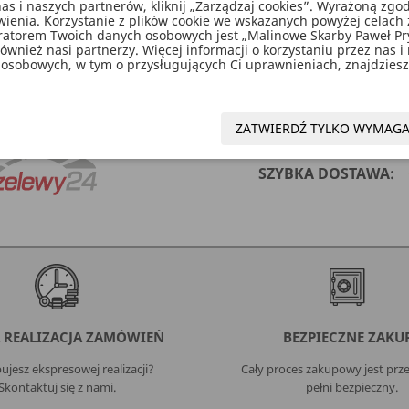
as i naszych partnerów, kliknij „Zarządzaj cookies”. Wyrażoną z
enia. Korzystanie z plików cookie we wskazanych powyżej celach 
ratorem Twoich danych osobowych jest „Malinowe Skarby Paweł P
wnież nasi partnerzy. Więcej informacji o korzystaniu przez nas i
osobowych, w tym o przysługujących Ci uprawnieniach, znajdziesz 
u lustrzanego w kolorze różowego złota, wymiary: wysokoś
ZATWIERDŹ TYLKO WYMAG
SZYBKA DOSTAWA:
 REALIZACJA ZAMÓWIEŃ
BEZPIECZNE ZAKU
ujesz ekspresowej realizacji?
Cały proces zakupowy jest przej
Skontaktuj się z nami.
pełni bezpieczny.