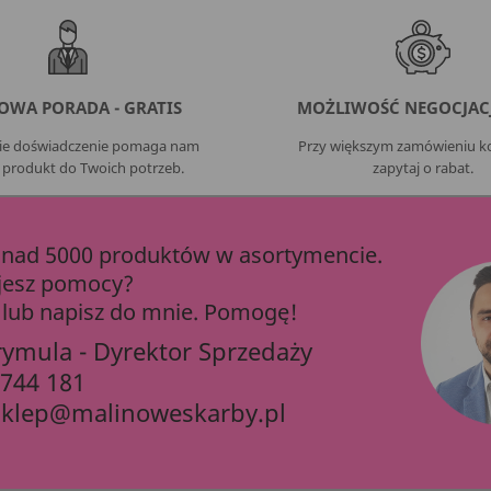
OWA PORADA - GRATIS
MOŻLIWOŚĆ NEGOCJACJ
nie doświadczenie pomaga nam
Przy większym zamówieniu ko
 produkt do Twoich potrzeb.
zapytaj o rabat.
ad 5000 produktów w asortymencie.
jesz pomocy?
lub napisz do mnie. Pomogę!
rymula - Dyrektor Sprzedaży
 744 181
sklep@malinoweskarby.pl