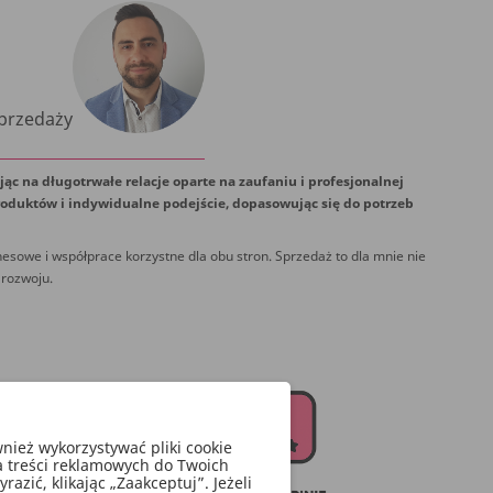
Sprzedaży
jąc na długotrwałe relacje oparte na zaufaniu i profesjonalnej
oduktów i indywidualne podejście, dopasowując się do potrzeb
esowe i współprace korzystne dla obu stron. Sprzedaż to dla mnie nie
 rozwoju.
ież wykorzystywać pliki cookie
a treści reklamowych do Twoich
zić, klikając „Zaakceptuj”. Jeżeli