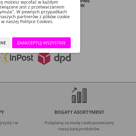
godę możesz wycofać w każdym
związane jest z przetwarzaniem
rymula”. W pewnych przypadkach
 naszych partnerów z plików cookie
w naszej Polityce Cookies.
ć ok 16,5 cm, długość ok. 62 cm.
ANE
ZAAKCEPTUJ WSZYSTKIE
PY
BOGATY ASORTYMENT
rzysty i w
Podążamy za modą i stale poszerzamy
naszą bazę produktów.