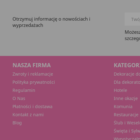
Otrzymuj informację o nowościach i
wyprzedażach
Możesz
szczeg
NASZA FIRMA
KATEGOR
Zwroty i reklamacje
Dekoracje d
Polityka prywatności
Dla dekorat
Regulamin
Hotele
O Nas
Inne okazje
Płatności i dostawa
Komunia
Kontakt z nami
Restauracje 
Blog
Ślub i Wesel
Święta i Syl
Wypożyczaln