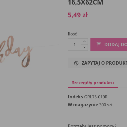
16,5X62CM
5,49 zł
Ilość
DODAJ D

ZAPYTAJ O PRODUK
help_outline
Szczegóły produktu
Indeks
GRL75-019R
W magazynie
300 szt.
Potrzebujesz pomocy?