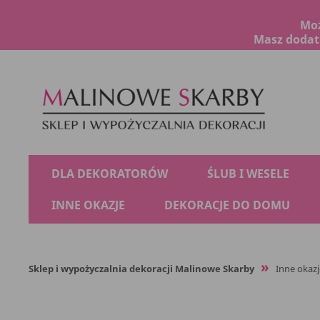
Moż
Masz dodatk
DLA DEKORATORÓW
ŚLUB I WESELE
INNE OKAZJE
DEKORACJE DO DOMU
Sklep i wypożyczalnia dekoracji Malinowe Skarby
Inne okazj