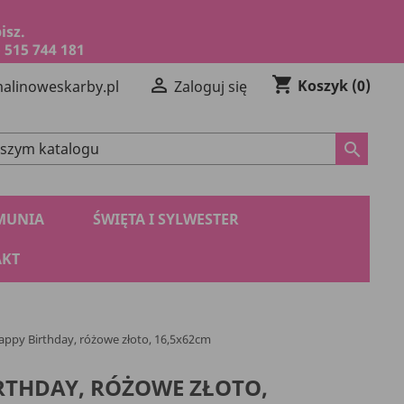
isz.
 515 744 181
shopping_cart

Koszyk
(0)
alinoweskarby.pl
Zaloguj się
search
MUNIA
ŚWIĘTA I SYLWESTER
KT
appy Birthday, różowe złoto, 16,5x62cm
RTHDAY, RÓŻOWE ZŁOTO,