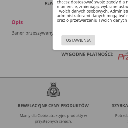
chcesz dostosować swoje zgody dla n
momencie, zmieniając wybrane ustawi
Twoich danych osobowych. Administ
administratorami danych mogą być ró
oraz o przetwarzaniu Twoich danych 
Opis
Baner przeszywany Happy Birthday, wykonany z papier
USTAWIENIA
WYGODNE PŁATNOŚCI:
REWELACYJNE CENY PRODUKTÓW
SZYBKA
Mamy dla Ciebie atrakcyjne produkty w
Potrzeb
przystępnych cenach.