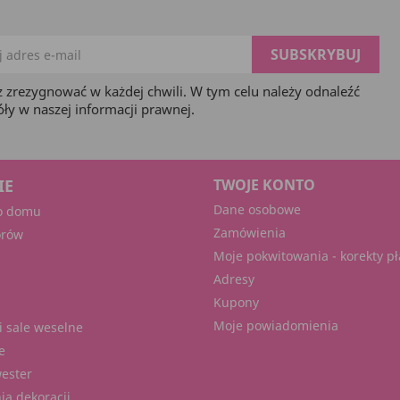
 zrezygnować w każdej chwili. W tym celu należy odnaleźć
óły w naszej informacji prawnej.
IE
TWOJE KONTO
Dane osobowe
o domu
Zamówienia
orów
Moje pokwitowania - korekty pł
Adresy
Kupony
Moje powiadomienia
i sale weselne
e
wester
ia dekoracji