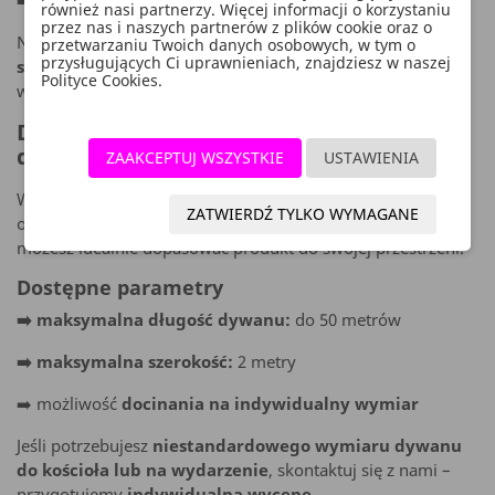
➡️ 2 metry
również nasi partnerzy. Więcej informacji o korzystaniu
przez nas i naszych partnerów z plików cookie oraz o
Na tej stronie prezentowana oferta dotyczy
dywanu o
przetwarzaniu Twoich danych osobowych, w tym o
przysługujących Ci uprawnieniach, znajdziesz w naszej
szerokości 2 metrów
, jednak dostępne są także inne
Polityce Cookies.
warianty.
Dywan docinany na wymiar – idealne
dopasowanie
ZAAKCEPTUJ WSZYSTKIE
USTAWIENIA
Wiemy, że każda realizacja dekoracyjna jest inna. Dlatego
ZATWIERDŹ TYLKO WYMAGANE
oferujemy
dywany docinane na wymiar
, dzięki czemu
możesz idealnie dopasować produkt do swojej przestrzeni.
Dostępne parametry
➡️ maksymalna długość dywanu:
do 50 metrów
➡️ maksymalna szerokość:
2 metry
➡️ możliwość
docinania na indywidualny wymiar
Jeśli potrzebujesz
niestandardowego wymiaru dywanu
do kościoła lub na wydarzenie
, skontaktuj się z nami –
przygotujemy
indywidualną wycenę
.