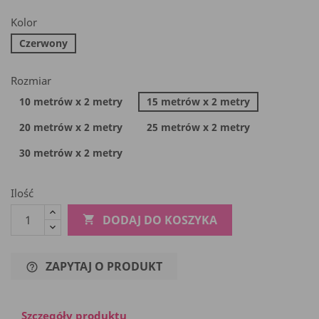
Kolor
Czerwony
Rozmiar
10 metrów x 2 metry
15 metrów x 2 metry
20 metrów x 2 metry
25 metrów x 2 metry
30 metrów x 2 metry
Ilość
DODAJ DO KOSZYKA

ZAPYTAJ O PRODUKT
help_outline
Szczegóły produktu