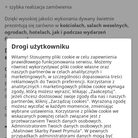
⭐ szybka realizacja zamówienia
Dzięki wysokiej jakości wykonania dywany świetnie
prezentują się zarówno w
kościołach, salach weselnych,
ogrodach, hotelach, jak i podczas wydarzeń
firmowych
.
Drogi użytkowniku
Dywan czerwony do kościoła – klasyka
elegancji
Witamy! Stosujemy pliki cookie w celu zapewnienia
prawidłowego funkcjonowania serwisu. Możemy
również wykorzystywać pliki cookie własne oraz
Czerwony dywan ślubny
to symbol elegancji i prestiżu.
naszych partnerów w celach analitycznych i
Idealnie sprawdza się jako
dywan do kościoła na ślub
,
marketingowych, w szczególności dopasowania treści
reklamowych do Twoich preferencji. Korzystanie z
prowadzący Parę Młodą do ołtarza. Jest to jedno z
analitycznych i marketingowych plików cookie wymaga
najczęściej wybieranych rozwiązań przez dekoratorów
zgody, którą możesz wyrazić, klikając „Zaakceptuj”.
ślubnych oraz organizatorów ceremonii.
Jeżeli chcesz dostosować swoje zgody dla nas i naszych
partnerów, kliknij „Zarządzaj cookies”. Wyrażoną zgodę
możesz wycofać w każdym momencie, zmieniając
Oferujemy czerwone dywany w dwóch standardowych
wybrane ustawienia. Korzystanie z plików cookie we
szerokościach:
wskazanych powyżej celach związane jest z
przetwarzaniem Twoich danych osobowych.
Administratorem Twoich danych osobowych jest
➡️ 1 metr
„Malinowe Skarby Paweł Prymula”. W pewnych
przypadkach administratorami danych mogą być