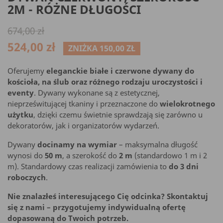
2M - RÓŻNE DŁUGOŚCI
674,00 zł
524,00 zł
ZNIŻKA 150,00 ZŁ
Oferujemy
eleganckie białe i czerwone dywany do
kościoła, na ślub oraz różnego rodzaju uroczystości i
eventy
. Dywany wykonane są z estetycznej,
nieprześwitującej tkaniny i przeznaczone do
wielokrotnego
użytku
, dzięki czemu świetnie sprawdzają się zarówno u
dekoratorów, jak i organizatorów wydarzeń.
Dywany
docinamy na wymiar
– maksymalna długość
wynosi do
50 m
, a szerokość do
2 m
(standardowo 1 m i 2
m). Standardowy czas realizacji zamówienia to
do 3 dni
roboczych
.
Nie znalazłeś interesującego Cię odcinka? Skontaktuj
się z nami – przygotujemy indywidualną ofertę
dopasowaną do Twoich potrzeb.