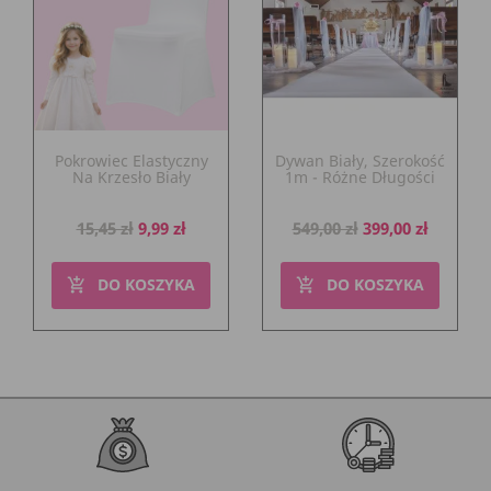
Pokrowiec Elastyczny
Dywan Biały, Szerokość
Na Krzesło Biały
1m - Różne Długości
Cena
Cena
Cena
Cena
15,45 zł
9,99 zł
549,00 zł
399,00 zł
podstawowa
podstawowa
DO KOSZYKA
DO KOSZYKA
add_shopping_cart
add_shopping_cart