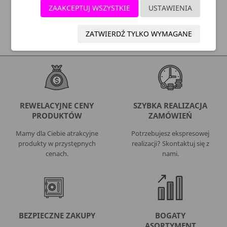
ZAAKCEPTUJ WSZYSTKIE
USTAWIENIA
SZYBKA DOSTAWA:
ZATWIERDŹ TYLKO WYMAGANE
REWELACYJNE CENY
SZYBKA REALIZACJA
PRODUKTÓW
ZAMÓWIEŃ
Mamy dla Ciebie atrakcyjne
Potrzebujesz ekspresowej
produkty w przystępnych
realizacji? Skontaktuj się z
cenach.
nami.
BEZPIECZNE ZAKUPY
BOGATY
ASORTYMENT