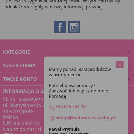
Możesz zrezygnować w każdej chwili. W tym celu należy
odnaleźć szczegóły w naszej informacji prawnej.
Facebook
Instagram
KATEGORIE

NASZA FIRMA

Mamy ponad 5000 produktów
w asortymencie.
TWOJE KONTO

Potrzebujesz pomocy?
Zadzwoń lub napisz do mnie.
INFORMACJA O SKLEPIE
Pomogę!
Sklep i wypożyczalnia dekoracji Malinowe Skarby
ul. Namysłowska 7
+48 515 744 181
45-920 Opole
Polska
sklep@malinoweskarby.pl
NIP: 8842465287
Napisz do nas:
sklep@malinoweskarby.pl
Paweł Prymula
Dyrektor Sprzedaży