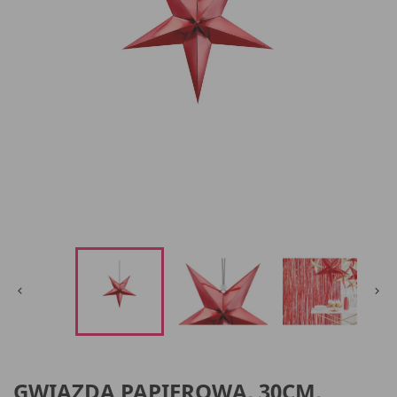


GWIAZDA PAPIEROWA, 30CM,