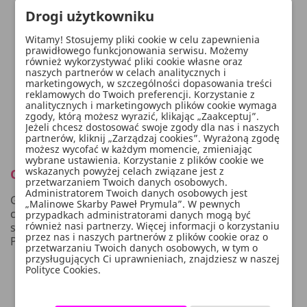
Drogi użytkowniku
Witamy! Stosujemy pliki cookie w celu zapewnienia
prawidłowego funkcjonowania serwisu. Możemy
również wykorzystywać pliki cookie własne oraz
naszych partnerów w celach analitycznych i
marketingowych, w szczególności dopasowania treści
reklamowych do Twoich preferencji. Korzystanie z
analitycznych i marketingowych plików cookie wymaga
zgody, którą możesz wyrazić, klikając „Zaakceptuj”.
Jeżeli chcesz dostosować swoje zgody dla nas i naszych
partnerów, kliknij „Zarządzaj cookies”. Wyrażoną zgodę
możesz wycofać w każdym momencie, zmieniając
wybrane ustawienia. Korzystanie z plików cookie we
wskazanych powyżej celach związane jest z
Opis
przetwarzaniem Twoich danych osobowych.
Administratorem Twoich danych osobowych jest
Gwiazda papierowa pięcioramienna wykonana z
„Malinowe Skarby Paweł Prymula”. W pewnych
czerwonego lustrzanego papieru, ze srebrnym
przypadkach administratorami danych mogą być
również nasi partnerzy. Więcej informacji o korzystaniu
sznurkiem, średnica ok. 30 cm.
przez nas i naszych partnerów z plików cookie oraz o
Produkt do samodzielnego złożenia.
przetwarzaniu Twoich danych osobowych, w tym o
przysługujących Ci uprawnieniach, znajdziesz w naszej
Polityce Cookies.
WYGODNE PŁATNOŚCI: