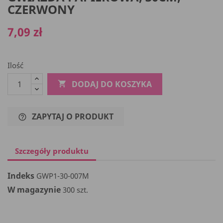
CZERWONY
7,09 zł
Ilość
DODAJ DO KOSZYKA

ZAPYTAJ O PRODUKT
help_outline
Szczegóły produktu
Indeks
GWP1-30-007M
W magazynie
300 szt.