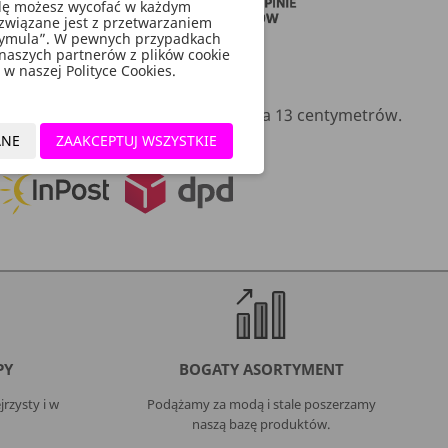
godę możesz wycofać w każdym
związane jest z przetwarzaniem
rymula”. W pewnych przypadkach
 naszych partnerów z plików cookie
w naszej Polityce Cookies.
i 8,5 centymetra, długość zausznika 13 centymetrów.
ANE
ZAAKCEPTUJ WSZYSTKIE
PY
BOGATY ASORTYMENT
rzysty i w
Podążamy za modą i stale poszerzamy
naszą bazę produktów.