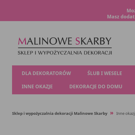
Moż
Masz dodatk
DLA DEKORATORÓW
ŚLUB I WESELE
INNE OKAZJE
DEKORACJE DO DOMU
Sklep i wypożyczalnia dekoracji Malinowe Skarby
Inne okazj