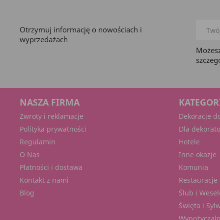
Otrzymuj informację o nowościach i
wyprzedażach
Możesz
szczeg
NASZA FIRMA
KATEGOR
Zwroty i reklamacje
Dekoracje d
Polityka prywatności
Dla dekorat
Regulamin
Hotele
O Nas
Inne okazje
Płatności i dostawa
Komunia
Kontakt z nami
Restauracje 
Blog
Ślub i Wesel
Święta i Syl
Wypożyczaln