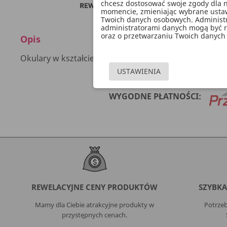
chcesz dostosować swoje zgody dla n
momencie, zmieniając wybrane ustawi
Twoich danych osobowych. Administ
administratorami danych mogą być ró
oraz o przetwarzaniu Twoich danych 
Opis
Okulary w kształcie liczby 40 w kolorze zielonym, w
USTAWIENIA
WYGODNE PŁATNOŚCI:
REWELACYJNE CENY PRODUKTÓW
SZYBKA
Mamy dla Ciebie atrakcyjne produkty w
Potrzeb
przystępnych cenach.