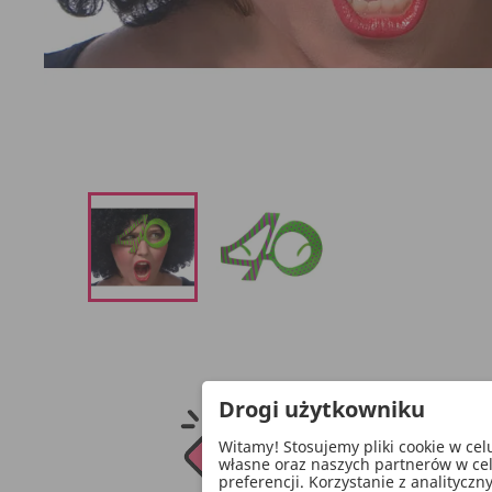
Drogi użytkowniku
Witamy! Stosujemy pliki cookie w ce
własne oraz naszych partnerów w ce
preferencji. Korzystanie z analitycz