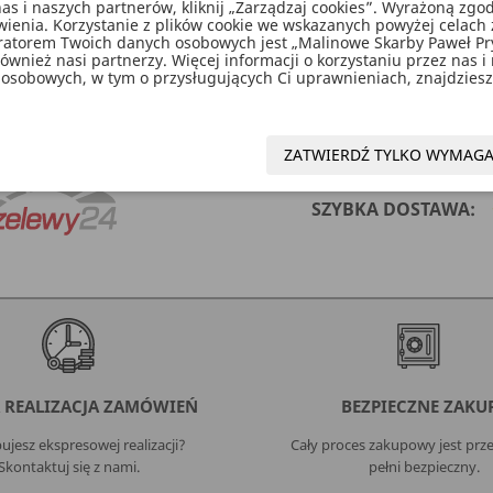
as i naszych partnerów, kliknij „Zarządzaj cookies”. Wyrażoną z
enia. Korzystanie z plików cookie we wskazanych powyżej celach 
ratorem Twoich danych osobowych jest „Malinowe Skarby Paweł P
wnież nasi partnerzy. Więcej informacji o korzystaniu przez nas i
osobowych, w tym o przysługujących Ci uprawnieniach, znajdziesz 
ymiary: szerokość oprawki 13 centymetrów, wysokość oprawk
ZATWIERDŹ TYLKO WYMAG
SZYBKA DOSTAWA:
 REALIZACJA ZAMÓWIEŃ
BEZPIECZNE ZAKU
ujesz ekspresowej realizacji?
Cały proces zakupowy jest przej
Skontaktuj się z nami.
pełni bezpieczny.