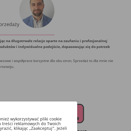
Sprzedaży
jąc na długotrwałe relacje oparte na zaufaniu i profesjonalnej
oduktów i indywidualne podejście, dopasowując się do potrzeb
esowe i współprace korzystne dla obu stron. Sprzedaż to dla mnie nie
 rozwoju.
ież wykorzystywać pliki cookie
a treści reklamowych do Twoich
zić, klikając „Zaakceptuj”. Jeżeli