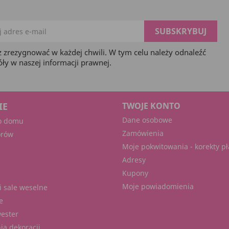
 zrezygnować w każdej chwili. W tym celu należy odnaleźć
óły w naszej informacji prawnej.
IE
TWOJE KONTO
Dane osobowe
o domu
Zamówienia
orów
Moje pokwitowania - korekty pł
Adresy
Kupony
Moje powiadomienia
i sale weselne
e
wester
ia dekoracji