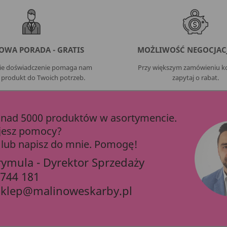
OWA PORADA - GRATIS
MOŻLIWOŚĆ NEGOCJACJ
nie doświadczenie pomaga nam
Przy większym zamówieniu ko
 produkt do Twoich potrzeb.
zapytaj o rabat.
ad 5000 produktów w asortymencie.
jesz pomocy?
lub napisz do mnie. Pomogę!
rymula - Dyrektor Sprzedaży
 744 181
sklep@malinoweskarby.pl