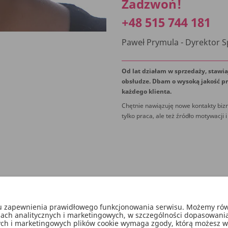
Zadzwoń!
+48 515 744 181
Paweł Prymula - Dyrektor 
Od lat działam w sprzedaży, stawia
obsłudze. Dbam o wysoką jakość pr
każdego klienta.
Chętnie nawiązuję nowe kontakty bizn
tylko praca, ale też źródło motywacji i
lu zapewnienia prawidłowego funkcjonowania serwisu. Możemy równ
lach analitycznych i marketingowych, w szczególności dopasowani
nych i marketingowych plików cookie wymaga zgody, którą możesz wyra