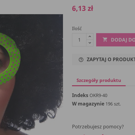
6,13 zł
Ilość
DODAJ D

ZAPYTAJ O PRODUK
help_outline
Szczegóły produktu
Indeks
OKR9-40
W magazynie
196 szt.
Potrzebujesz pomocy?