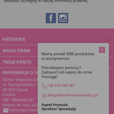
odnaleźć szczegóły w naszej informacji prawnej.
Facebook
Instagram
KATEGORIE

NASZA FIRMA

Mamy ponad 5000 produktów
w asortymencie.
TWOJE KONTO

Potrzebujesz pomocy?
Zadzwoń lub napisz do mnie.
INFORMACJA O SKLEPIE
Pomogę!
Sklep i wypożyczalnia dekoracji Malinowe Skarby
ul. Namysłowska 7
+48 515 744 181
45-920 Opole
Polska
sklep@malinoweskarby.pl
NIP: 8842465287
Napisz do nas:
sklep@malinoweskarby.pl
Paweł Prymula
Dyrektor Sprzedaży
Formularz kontaktowy
