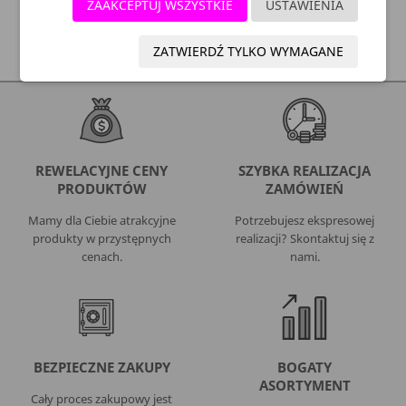
ZAAKCEPTUJ WSZYSTKIE
USTAWIENIA
SZYBKA DOSTAWA:
ZATWIERDŹ TYLKO WYMAGANE
REWELACYJNE CENY
SZYBKA REALIZACJA
PRODUKTÓW
ZAMÓWIEŃ
Mamy dla Ciebie atrakcyjne
Potrzebujesz ekspresowej
produkty w przystępnych
realizacji? Skontaktuj się z
cenach.
nami.
BEZPIECZNE ZAKUPY
BOGATY
ASORTYMENT
Cały proces zakupowy jest