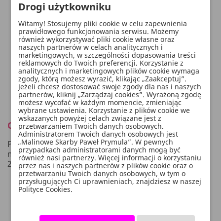
Drogi użytkowniku
Witamy! Stosujemy pliki cookie w celu zapewnienia
prawidłowego funkcjonowania serwisu. Możemy
również wykorzystywać pliki cookie własne oraz
naszych partnerów w celach analitycznych i
marketingowych, w szczególności dopasowania treści
reklamowych do Twoich preferencji. Korzystanie z
analitycznych i marketingowych plików cookie wymaga
zgody, którą możesz wyrazić, klikając „Zaakceptuj”.
Jeżeli chcesz dostosować swoje zgody dla nas i naszych
partnerów, kliknij „Zarządzaj cookies”. Wyrażoną zgodę
możesz wycofać w każdym momencie, zmieniając
wybrane ustawienia. Korzystanie z plików cookie we
wskazanych powyżej celach związane jest z
Opis
przetwarzaniem Twoich danych osobowych.
Administratorem Twoich danych osobowych jest
„Malinowe Skarby Paweł Prymula”. W pewnych
Pudełko na koperty wykonane z kremowego
przypadkach administratorami danych mogą być
metalizowanego papieru, wymiary po złożeniu ok 24 x
również nasi partnerzy. Więcej informacji o korzystaniu
24 x 24 cm.
przez nas i naszych partnerów z plików cookie oraz o
przetwarzaniu Twoich danych osobowych, w tym o
przysługujących Ci uprawnieniach, znajdziesz w naszej
Polityce Cookies.
WYGODNE PŁATNOŚCI: