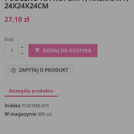
24X24X24CM
27,10 zł
Ilość
DODAJ DO KOSZYKA

ZAPYTAJ O PRODUKT
help_outline
Szczegóły produktu
Indeks
PUDTM8-079
W magazynie
300 szt.