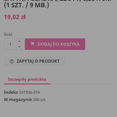
(1 SZT. / 9 MB.)
19,02 zł
Ilość
DODAJ DO KOSZYKA

ZAPYTAJ O PRODUKT
help_outline
Szczegóły produktu
Indeks
SATR36-019
W magazynie
300 szt.