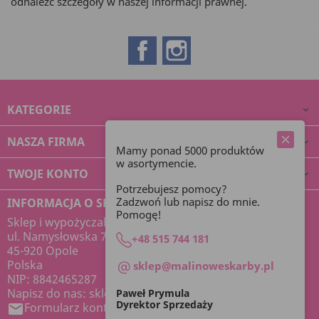
odnaleźć szczegóły w naszej informacji prawnej.
Facebook
Instagram
KATEGORIE

NASZA FIRMA

Mamy ponad 5000 produktów
w asortymencie.
TWOJE KONTO

Potrzebujesz pomocy?
Zadzwoń lub napisz do mnie.
INFORMACJA O SKLEPIE
Pomogę!
Sklep i wypożyczalnia dekoracji Malinowe Skarby
ul. Namysłowska 7
+48 515 744 181
45-920 Opole
Polska
sklep@malinoweskarby.pl
NIP: 8842465287
Napisz do nas:
sklep@malinoweskarby.pl
Paweł Prymula
Dyrektor Sprzedaży
Formularz kontaktowy
