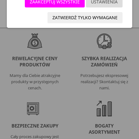
ZAAKCEPTUJ WSZYSTKIE
USTAWIENIA
SZYBKA DOSTAWA:
ZATWIERDŹ TYLKO WYMAGANE
REWELACYJNE CENY
SZYBKA REALIZACJA
PRODUKTÓW
ZAMÓWIEŃ
Mamy dla Ciebie atrakcyjne
Potrzebujesz ekspresowej
produkty w przystępnych
realizacji? Skontaktuj się z
cenach.
nami.
BEZPIECZNE ZAKUPY
BOGATY
ASORTYMENT
Cały proces zakupowy jest