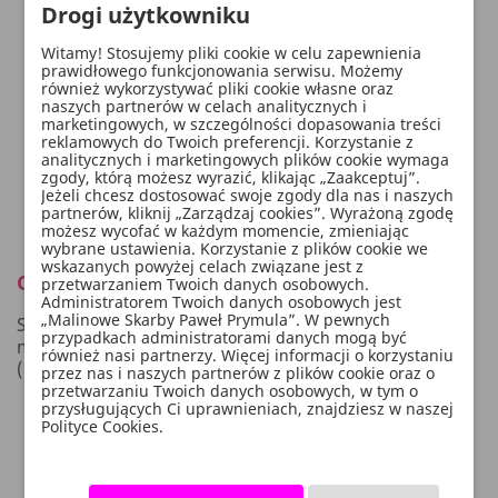
Drogi użytkowniku
Witamy! Stosujemy pliki cookie w celu zapewnienia
prawidłowego funkcjonowania serwisu. Możemy
również wykorzystywać pliki cookie własne oraz
naszych partnerów w celach analitycznych i
marketingowych, w szczególności dopasowania treści
reklamowych do Twoich preferencji. Korzystanie z
analitycznych i marketingowych plików cookie wymaga
zgody, którą możesz wyrazić, klikając „Zaakceptuj”.
Jeżeli chcesz dostosować swoje zgody dla nas i naszych
partnerów, kliknij „Zarządzaj cookies”. Wyrażoną zgodę
możesz wycofać w każdym momencie, zmieniając
wybrane ustawienia. Korzystanie z plików cookie we
wskazanych powyżej celach związane jest z
Opis
przetwarzaniem Twoich danych osobowych.
Administratorem Twoich danych osobowych jest
„Malinowe Skarby Paweł Prymula”. W pewnych
Satyna gładka w kolorze złotym, wymiary 0,36x9
przypadkach administratorami danych mogą być
metrów.
również nasi partnerzy. Więcej informacji o korzystaniu
(1 szt. / 9 mb.)
przez nas i naszych partnerów z plików cookie oraz o
przetwarzaniu Twoich danych osobowych, w tym o
przysługujących Ci uprawnieniach, znajdziesz w naszej
Polityce Cookies.
WYGODNE PŁATNOŚCI: