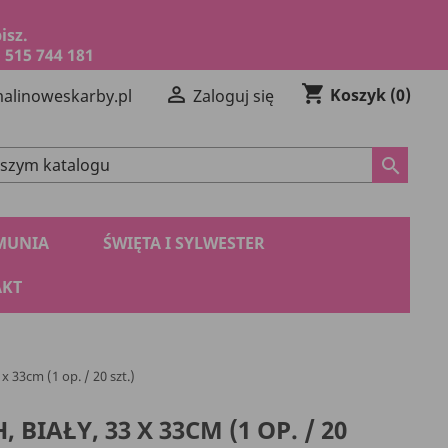
isz.
 515 744 181
shopping_cart

Koszyk
(0)
alinoweskarby.pl
Zaloguj się
search
MUNIA
ŚWIĘTA I SYLWESTER
KT
 x 33cm (1 op. / 20 szt.)
 BIAŁY, 33 X 33CM (1 OP. / 20