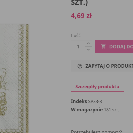
SZT.)
4,69 zł
Ilość
DODAJ D

ZAPYTAJ O PRODUK
help_outline
Szczegóły produktu
Indeks
SP33-8
W magazynie
181 szt.
Potrzebujesz pomocy?