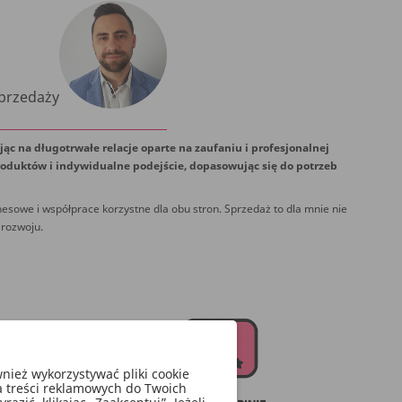
Sprzedaży
jąc na długotrwałe relacje oparte na zaufaniu i profesjonalnej
oduktów i indywidualne podejście, dopasowując się do potrzeb
esowe i współprace korzystne dla obu stron. Sprzedaż to dla mnie nie
 rozwoju.
ież wykorzystywać pliki cookie
a treści reklamowych do Twoich