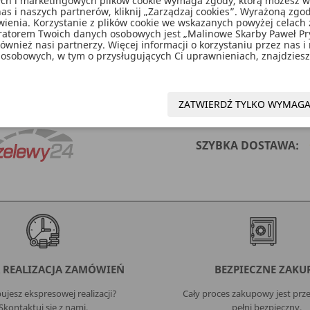
nych i marketingowych plików cookie wymaga zgody, którą możesz wyra
as i naszych partnerów, kliknij „Zarządzaj cookies”. Wyrażoną z
enia. Korzystanie z plików cookie we wskazanych powyżej celach 
ratorem Twoich danych osobowych jest „Malinowe Skarby Paweł P
wnież nasi partnerzy. Więcej informacji o korzystaniu przez nas i
osobowych, w tym o przysługujących Ci uprawnieniach, znajdziesz 
złotym nadrukiem, wymiary 33x33 centymetry.
ZATWIERDŹ TYLKO WYMAG
SZYBKA DOSTAWA:
 REALIZACJA ZAMÓWIEŃ
BEZPIECZNE ZAKU
ujesz ekspresowej realizacji?
Cały proces zakupowy jest przej
Skontaktuj się z nami.
pełni bezpieczny.