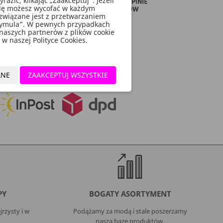
zić, klikając „Zaakceptuj”. Jeżeli
godę możesz wycofać w każdym
związane jest z przetwarzaniem
rymula”. W pewnych przypadkach
 naszych partnerów z plików cookie
w naszej Polityce Cookies.
ANE
ZAAKCEPTUJ WSZYSTKIE
PY
BOGATY ASORTYMENT
rzysty i w
Podążamy za modą i stale poszerzamy
naszą bazę produktów.