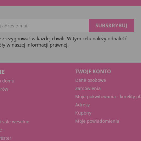
 zrezygnować w każdej chwili. W tym celu należy odnaleźć
óły w naszej informacji prawnej.
IE
TWOJE KONTO
Dane osobowe
o domu
Zamówienia
orów
Moje pokwitowania - korekty pł
Adresy
Kupony
Moje powiadomienia
i sale weselne
e
wester