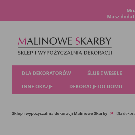
Moż
Masz dodatk
DLA DEKORATORÓW
ŚLUB I WESELE
INNE OKAZJE
DEKORACJE DO DOMU
Sklep i wypożyczalnia dekoracji Malinowe Skarby
Dla dekor