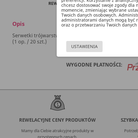
preferencji. Korzystanie z analitycz
chcesz dostosować swoje zgody dla n
momencie, zmieniając wybrane ustawi
Twoich danych osobowych. Administ
administratorami danych mogą być ró
Opis
oraz o przetwarzaniu Twoich danych 
Serwetki trójwarstwowe Kielich w kolorze białym ze 
(1 op. / 20 szt.)
USTAWIENIA
WYGODNE PŁATNOŚCI:
REWELACYJNE CENY PRODUKTÓW
SZYBKA
Mamy dla Ciebie atrakcyjne produkty w
Potrzeb
przystępnych cenach.