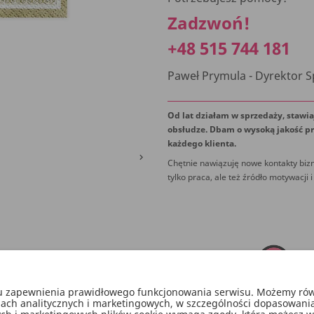
Zadzwoń!
+48 515 744 181
Paweł Prymula - Dyrektor 
Od lat działam w sprzedaży, stawia
obsłudze. Dbam o wysoką jakość pr
każdego klienta.

Chętnie nawiązuję nowe kontakty bizn
tylko praca, ale też źródło motywacji i
lu zapewnienia prawidłowego funkcjonowania serwisu. Możemy równ
lach analitycznych i marketingowych, w szczególności dopasowani