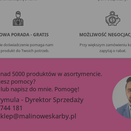
OWA PORADA - GRATIS
MOŻLIWOŚĆ NEGOCJACJ
nie doświadczenie pomaga nam
Przy większym zamówieniu ko
 produkt do Twoich potrzeb.
zapytaj o rabat.
ad 5000 produktów w asortymencie.
jesz pomocy?
lub napisz do mnie. Pomogę!
rymula - Dyrektor Sprzedaży
 744 181
sklep@malinoweskarby.pl