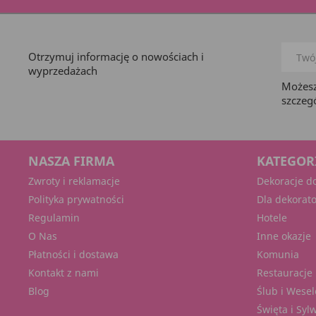
Otrzymuj informację o nowościach i
wyprzedażach
Możesz
szczeg
NASZA FIRMA
KATEGOR
Zwroty i reklamacje
Dekoracje d
Polityka prywatności
Dla dekorat
Regulamin
Hotele
O Nas
Inne okazje
Płatności i dostawa
Komunia
Kontakt z nami
Restauracje 
Blog
Ślub i Wesel
Święta i Syl