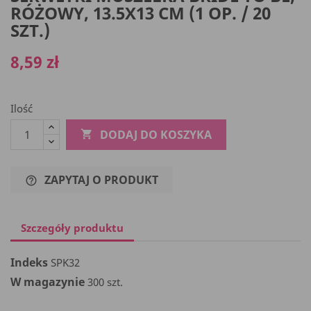
RÓŻOWY, 13.5X13 CM (1 OP. / 20
SZT.)
8,59 zł
Ilość
DODAJ DO KOSZYKA

ZAPYTAJ O PRODUKT
help_outline
Szczegóły produktu
Indeks
SPK32
W magazynie
300 szt.