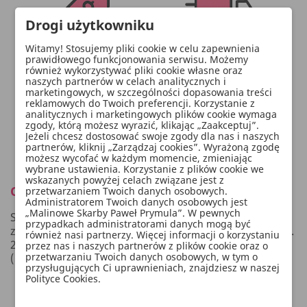
Drogi użytkowniku
Witamy! Stosujemy pliki cookie w celu zapewnienia
prawidłowego funkcjonowania serwisu. Możemy
również wykorzystywać pliki cookie własne oraz
naszych partnerów w celach analitycznych i
marketingowych, w szczególności dopasowania treści
reklamowych do Twoich preferencji. Korzystanie z
analitycznych i marketingowych plików cookie wymaga
zgody, którą możesz wyrazić, klikając „Zaakceptuj”.
Jeżeli chcesz dostosować swoje zgody dla nas i naszych
partnerów, kliknij „Zarządzaj cookies”. Wyrażoną zgodę
możesz wycofać w każdym momencie, zmieniając
wybrane ustawienia. Korzystanie z plików cookie we
wskazanych powyżej celach związane jest z
Opis
przetwarzaniem Twoich danych osobowych.
Administratorem Twoich danych osobowych jest
„Malinowe Skarby Paweł Prymula”. W pewnych
Serwetki papierowe Muszelka w kolorze różowym ze
przypadkach administratorami danych mogą być
złotym napisem Bride to be, wymiary po rozłożeniu ok.
również nasi partnerzy. Więcej informacji o korzystaniu
27.5 x 26 cm, wymiary po złożeniu ok. 13.5 x 13 cm.
przez nas i naszych partnerów z plików cookie oraz o
przetwarzaniu Twoich danych osobowych, w tym o
(1 op. / 20 szt.)
przysługujących Ci uprawnieniach, znajdziesz w naszej
Polityce Cookies.