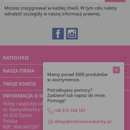
Możesz zrezygnować w każdej chwili. W tym celu należy
odnaleźć szczegóły w naszej informacji prawnej.
Facebook
Instagram
KATEGORIE

NASZA FIRMA

Mamy ponad 5000 produktów
w asortymencie.
TWOJE KONTO

Potrzebujesz pomocy?
Zadzwoń lub napisz do mnie.
INFORMACJA O SKLEPIE
Pomogę!
Sklep i wypożyczalnia dekoracji Malinowe Skarby
ul. Namysłowska 7
+48 515 744 181
45-920 Opole
Polska
sklep@malinoweskarby.pl
NIP: 8842465287