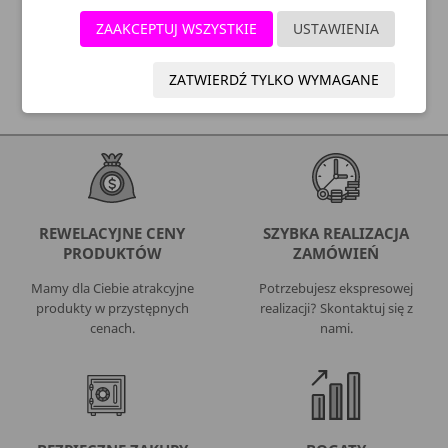
WYGODNE PŁATNOŚCI:
ZAAKCEPTUJ WSZYSTKIE
USTAWIENIA
SZYBKA DOSTAWA:
ZATWIERDŹ TYLKO WYMAGANE
REWELACYJNE CENY
SZYBKA REALIZACJA
PRODUKTÓW
ZAMÓWIEŃ
Mamy dla Ciebie atrakcyjne
Potrzebujesz ekspresowej
produkty w przystępnych
realizacji? Skontaktuj się z
cenach.
nami.