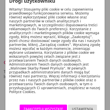
Drogi użytkowniku
Witamy! Stosujemy pliki cookie w celu zapewnienia
prawidłowego funkcjonowania serwisu. Możemy
również wykorzystywać pliki cookie własne oraz
naszych partnerów w celach analitycznych i
marketingowych, w szczególności dopasowania treści
reklamowych do Twoich preferencji. Korzystanie z
analitycznych i marketingowych plików cookie wymaga
zgody, którą możesz wyrazić, klikając „Zaakceptuj”.
Jeżeli chcesz dostosować swoje zgody dla nas i naszych
partnerów, kliknij „Zarządzaj cookies”. Wyrażoną zgodę
możesz wycofać w każdym momencie, zmieniając
wybrane ustawienia. Korzystanie z plików cookie we
wskazanych powyżej celach związane jest z
przetwarzaniem Twoich danych osobowych.
Opis
Administratorem Twoich danych osobowych jest
„Malinowe Skarby Paweł Prymula”. W pewnych
Topper na tort Happy Birthday, wykonany z papieru
przypadkach administratorami danych mogą być
również nasi partnerzy. Więcej informacji o korzystaniu
lustrzanego w kolorze złotym, wysokość ok. 22,5 cm.
przez nas i naszych partnerów z plików cookie oraz o
przetwarzaniu Twoich danych osobowych, w tym o
przysługujących Ci uprawnieniach, znajdziesz w naszej
Polityce Cookies.
WYGODNE PŁATNOŚCI:
SZYBKA DOSTAWA:
ZAAKCEPTUJ WSZYSTKIE
USTAWIENIA