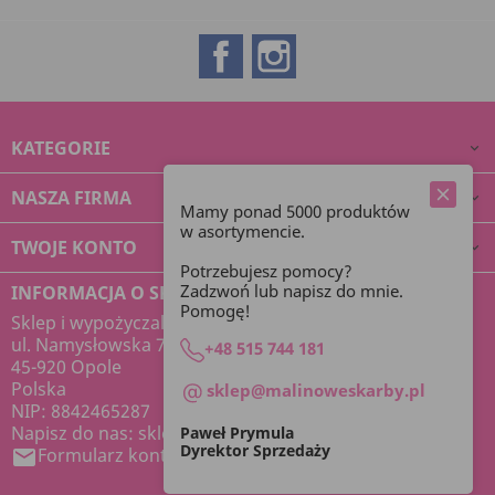
Facebook
Instagram
KATEGORIE

NASZA FIRMA

Mamy ponad 5000 produktów
w asortymencie.
TWOJE KONTO

Potrzebujesz pomocy?
Zadzwoń lub napisz do mnie.
INFORMACJA O SKLEPIE
Pomogę!
Sklep i wypożyczalnia dekoracji Malinowe Skarby
ul. Namysłowska 7
+48 515 744 181
45-920 Opole
Polska
sklep@malinoweskarby.pl
NIP: 8842465287
Napisz do nas:
sklep@malinoweskarby.pl
Paweł Prymula
Dyrektor Sprzedaży
Formularz kontaktowy
