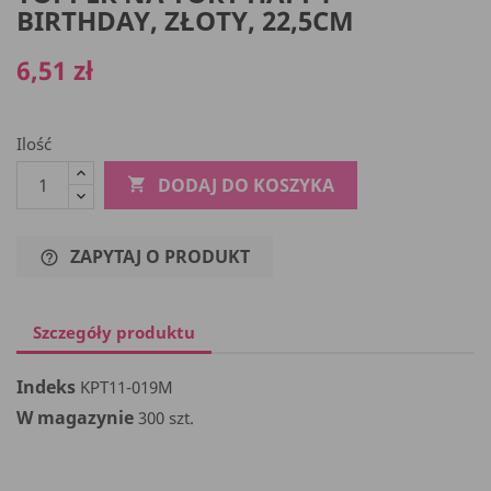
BIRTHDAY, ZŁOTY, 22,5CM
6,51 zł
Ilość
DODAJ DO KOSZYKA

ZAPYTAJ O PRODUKT
help_outline
Szczegóły produktu
Indeks
KPT11-019M
W magazynie
300 szt.