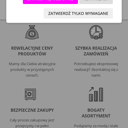
ZATWIERDŹ TYLKO WYMAGANE
REWELACYJNE CENY
SZYBKA REALIZACJA
PRODUKTÓW
ZAMÓWIEŃ
Mamy dla Ciebie atrakcyjne
Potrzebujesz ekspresowej
produkty w przystępnych
realizacji? Skontaktuj się z
cenach.
nami.
BEZPIECZNE ZAKUPY
BOGATY
ASORTYMENT
Cały proces zakupowy jest
przejrzysty i w pełni
Podążamy za modą i stale